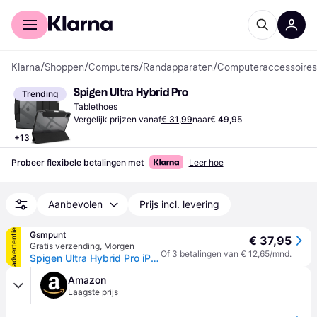
Voor shoppers
Voor bedrijven
Klarna
/
Shoppen
/
Computers
/
Randapparaten
/
Computeraccessoires
Spigen Ultra Hybrid Pro
Trending
Tablethoes
Vergelijk prijzen vanaf
€ 31,99
naar
€ 49,95
+
13
Probeer flexibele betalingen met
Leer hoe
Aanbevolen
Prijs incl. levering
advertentie
Gsmpunt
€ 37,95
Gratis verzending
,
Morgen
Of 3 betalingen van € 12,65/mnd.
Spigen Ultra Hybrid Pro iPad Pro 13 (2024/2025) Hoes Book Case Zwart - Zwart,Transparant
Amazon
Laagste prijs