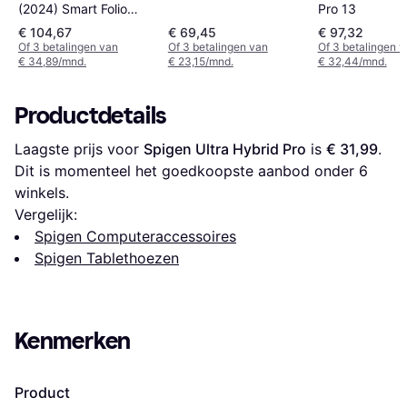
(2024) Smart Folio
Pro 13
cover
€ 104,67
€ 69,45
€ 97,32
Of 3 betalingen van
Of 3 betalingen van
Of 3 betalingen 
€ 34,89/mnd.
€ 23,15/mnd.
€ 32,44/mnd.
Productdetails
Laagste prijs voor 
Spigen Ultra Hybrid Pro
 is 
€ 31,99
. 
Dit is momenteel het goedkoopste aanbod onder 
6
winkels.
Vergelijk:
Spigen Computeraccessoires
Spigen Tablethoezen
Kenmerken
Product