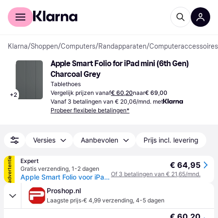
Voor shoppers
Voor bedrijven
Klarna
/
Shoppen
/
Computers
/
Randapparaten
/
Computeraccessoires
Apple Smart Folio for iPad mini (6th Gen) 
Charcoal Grey
Tablethoes
Vergelijk prijzen vanaf
€ 60,20
naar
€ 69,00
+
2
Vanaf 3 betalingen van € 20,06/mnd. met
Probeer flexibele betalingen*
Versies
Aanbevolen
Prijs incl. levering
advertentie
Expert
€ 64,95
Gratis verzending
,
1-2 dagen
Of 3 betalingen van € 21,65/mnd.
Apple Smart Folio voor iPad mini (2024) Tablethoesje Grijs
Proshop.nl
·
Laagste prijs
€ 4,99 verzending
,
4-5 dagen
€ 60,20