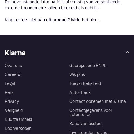
De bovenstaande informatie is afkomstig van verschillende 
externe bronnen en is alleen bedoeld als richtlijn.

Klopt er iets niet aan dit product? 
Meld het hier.
.
Klarna
Over ons
Gedragscode BNPL
Careers
Wikipink
Legal
Toegankelijkheid
Pers
Auto-Track
Privacy
Contact opnemen met Klarna
Veiligheid
Contactgegevens voor
autoriteiten
Duurzaamheid
Raad van bestuur
Doorverkopen
Investeerdersrelaties