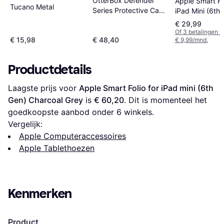
OtterBox Defender
Apple Smart Fol
Tucano Metal
Series Protective Case
iPad Mini (6th
for Apple iPad mini
Generation)
€ 29,99
(6th generation)
Of 3 betalingen 
€ 15,98
€ 48,40
€ 9,99/mnd.
Productdetails
Laagste prijs voor 
Apple Smart Folio for iPad mini (6th 
Gen) Charcoal Grey
 is 
€ 60,20
. Dit is momenteel het 
goedkoopste aanbod onder 
6
 winkels.
Vergelijk:
Apple Computeraccessoires
Apple Tablethoezen
Kenmerken
Product