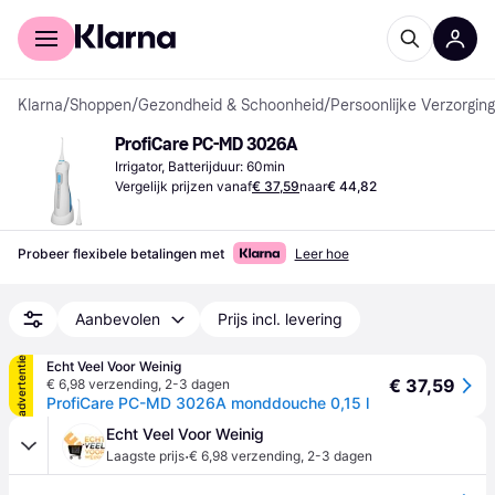
Voor shoppers
Voor bedrijven
Klarna
/
Shoppen
/
Gezondheid & Schoonheid
/
Persoonlijke Verzorging
ProfiCare PC-MD 3026A
Irrigator, Batterijduur: 60min
Vergelijk prijzen vanaf
€ 37,59
naar
€ 44,82
Probeer flexibele betalingen met
Leer hoe
Aanbevolen
Prijs incl. levering
advertentie
Echt Veel Voor Weinig
€ 37,59
€ 6,98 verzending
,
2-3 dagen
ProfiCare PC-MD 3026A monddouche 0,15 l
Echt Veel Voor Weinig
·
Laagste prijs
€ 6,98 verzending
,
2-3 dagen