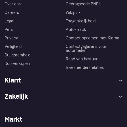
Over ons
Gedragscode BNPL
Careers
Wikipink
Legal
Toegankelijkheid
Pers
Auto-Track
Privacy
Contact opnemen met Klarna
Veiligheid
Contactgegevens voor
autoriteiten
Duurzaamheid
Raad van bestuur
Doorverkopen
Investeerdersrelaties
Klant
Hulp
Klachten
Zakelijk
Login
Onze belofte
Webwinkelsupport
Developers
De Klarna app
Privacyinstellingen
Zakelijke login
Operationele status
Markt
Winkeloverzicht
Je herroepingsrecht
Verkoop met Klarna
Platformen en partners
Kopersbescherming voor