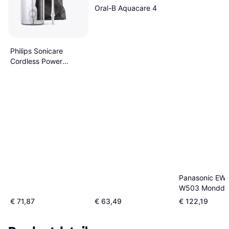
Oral-B Aquacare 4
Philips Sonicare
Cordless Power
Flosser HX3826
Panasonic EW
W503 Monddo
Wit
€ 71,87
€ 63,49
€ 122,19