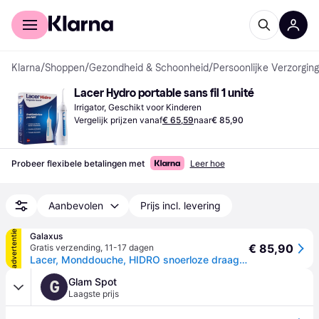
Voor shoppers
Voor bedrijven
Klarna
/
Shoppen
/
Gezondheid & Schoonheid
/
Persoonlijke Verzorging
Lacer Hydro portable sans fil 1 unité
Irrigator, Geschikt voor Kinderen
Vergelijk prijzen vanaf
€ 65,59
naar
€ 85,90
Probeer flexibele betalingen met
Leer hoe
Aanbevolen
Prijs incl. levering
advertentie
Galaxus
€ 85,90
Gratis verzending
,
11-17 dagen
Lacer, Monddouche, HIDRO snoerloze draagbare mondspuit met snelle en effectieve interdentale reiniging 4 Cleanin
Glam Spot
G
Laagste prijs