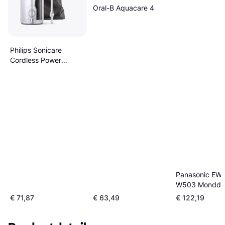
Oral-B Aquacare 4
Philips Sonicare
Cordless Power
Flosser HX3826
Panasonic EW
W503 Monddo
Wit
€ 71,87
€ 63,49
€ 122,19