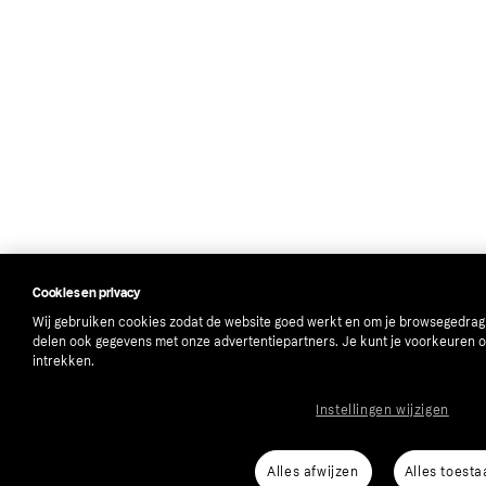
Cookies en privacy
Wij gebruiken cookies zodat de website goed werkt en om je browsegedrag
delen ook gegevens met onze advertentiepartners. Je kunt je voorkeuren 
intrekken.
Instellingen wijzigen
Alles afwijzen
Alles toesta