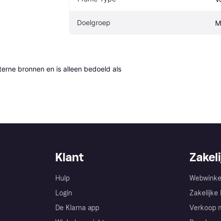
Doelgroep
M
erne bronnen en is alleen bedoeld als 
Klant
Zakeli
Hulp
Webwinke
Login
Zakelijke 
De Klarna app
Verkoop m