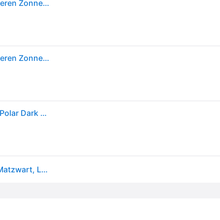
Arnette AN4290 Uka-Uka Polarized 275881 Zwart Heren Zonnebril
Arnette AN4290 Uka-Uka Polarized 275881 Zwart Heren Zonnebril
Arnette Uka-uka 4290 Sunglasses 275881 - Black - Polar Dark Grey Men Rectangle
Arnette Mannelijk Sunglass Uka-Uka - Framekleur: Matzwart, Lenskleur: Polarized donkergrijs