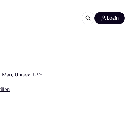
Login
ooruitrustingen
IM
, Man, Unisex, UV-
illen
categorieën