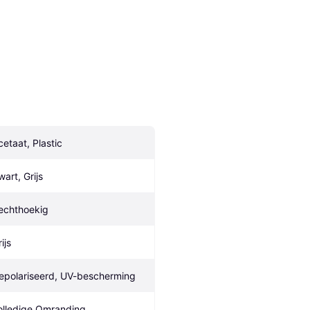
cetaat, Plastic
wart, Grijs
echthoekig
ijs
epolariseerd, UV-bescherming
olledige Omranding