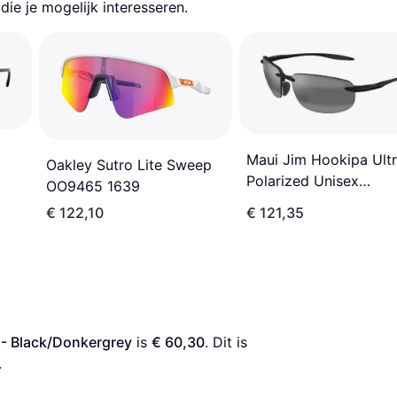
ie je mogelijk interesseren.
Maui Jim Hookipa Ult
Oakley Sutro Lite Sweep
Polarized Unisex
OO9465 1639
Sunglasses - Black/Gr
€ 122,10
€ 121,35
- Black/Donkergrey
 is 
€ 60,30
. Dit is 
.