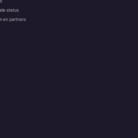
s
ele status
n en partners