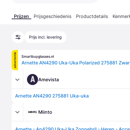
Prijzen
Prijsgeschiedenis
Productdetails
Kenmer
Prijs incl. levering
advertentie
Smartbuyglasses.nl
A
Amevista
Arnette AN4290 275881 Uka-uka
Miinto