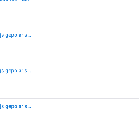
Arnette rechthoek heren transparant grijs donkergrijs gepolariseerd uka-uka an4290 - Grijs - One Size
Arnette rechthoek heren transparant grijs donkergrijs gepolariseerd uka-uka an4290 - Grijs - One Size
Arnette rechthoek heren transparant grijs donkergrijs gepolariseerd uka-uka an4290 - Grijs - One Size