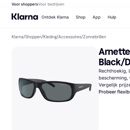
Voor shoppers
Voor bedrijven
Ontdek Klarna
Shop
App
Hulp
Klarna
/
Shoppen
/
Kleding
/
Accessoires
/
Zonnebrillen
Winkels
MediaMark
B
Arnette
Bol
B
Booking.c
B
Black/
H&M
B
Kruidvat
Rechthoekig, L
bescherming, 
Vergelijk prij
Winkeloverzich
Probeer flexib