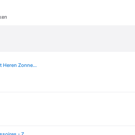
ken
Arnette AN4290 Uka-Uka Polarized 275881 Zwart Heren Zonnebril
Arnette - An4290 Uka-Uka Zonnebril - Heren - Accessoires - Zwart - Maat: 63 MM