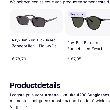
We hebben een selectie van producten samengesteld d
Trending
Ray-Ban Zuri Bio-Based
Ray-Ban Bernard
Zonnebrillen - Blauw/Geel
Zonnebrillen Zwart
Geel Geel Gespiegeld
Montuur Groen Glazen
Flash Goud
€ 78,70
€ 87,95
Productdetails
Laagste prijs voor 
Arnette Uka-uka 4290 Sunglasses 
momenteel het goedkoopste aanbod onder 
9
 winkels
Vergelijk: