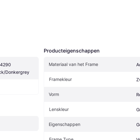
Producteigenschappen
Materiaal van het Frame
4290 
A
ack/Donkergrey
Framekleur
Z
Vorm
R
Lenskleur
Gr
Eigenschappen
G
Frame Type
V