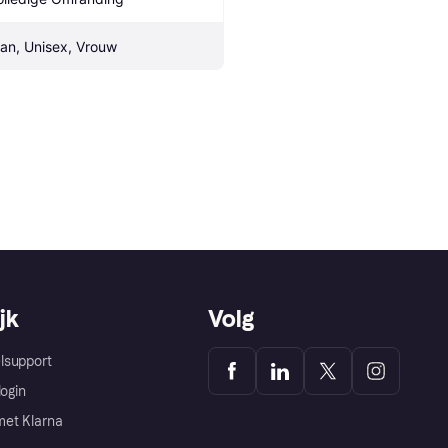
an, Unisex, Vrouw
jk
Volg
lsupport
login
et Klarna