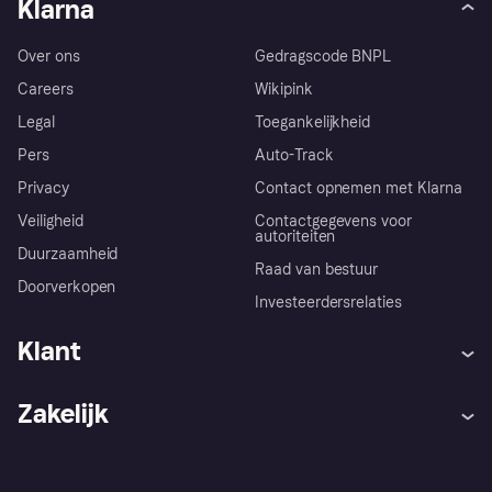
Klarna
Over ons
Gedragscode BNPL
Careers
Wikipink
Legal
Toegankelijkheid
Pers
Auto-Track
Privacy
Contact opnemen met Klarna
Veiligheid
Contactgegevens voor
autoriteiten
Duurzaamheid
Raad van bestuur
Doorverkopen
Investeerdersrelaties
Klant
Hulp
Klachten
Zakelijk
Login
Onze belofte
Webwinkelsupport
Developers
De Klarna app
Privacyinstellingen