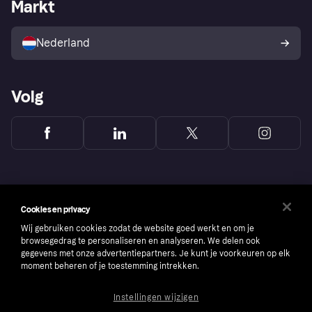
Zakelijke login
Operationele status
Markt
Winkeloverzicht
Je herroepingsrecht
Verkoop met Klarna
Platformen en partners
Kopersbescherming voor
consumenten
Nederland
Volg
Cookies en privacy
Wij gebruiken cookies zodat de website goed werkt en om je
browsegedrag te personaliseren en analyseren. We delen ook
gegevens met onze advertentiepartners. Je kunt je voorkeuren op elk
moment beheren of je toestemming intrekken.
Instellingen wijzigen
Copyright © 2005-2026 Klarna Bank AB (publ). Headquarters: Stockholm, Sweden. All