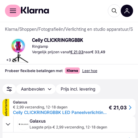
Voor shoppers
Voor bedrijven
Klarna
/
Shoppen
/
Fotografieën
/
Verlichting en studio apparatuur
/
Studioverlichting
Celly CLICKRINGRGBBK
Ringlamp
Vergelijk prijzen vanaf
€ 21,03
naar
€ 33,49
+
3
Probeer flexibele betalingen met
Leer hoe
Aanbevolen
Prijs incl. levering
advertentie
Galaxus
€ 21,03
€ 2,99 verzending
,
12-18 dagen
Celly CLICKRINGRGBBK LED Paneelverlichting Rond Gelijkstroom (Ringlicht), Constant licht, Zwart
Galaxus
·
Laagste prijs
€ 2,99 verzending
,
12-18 dagen