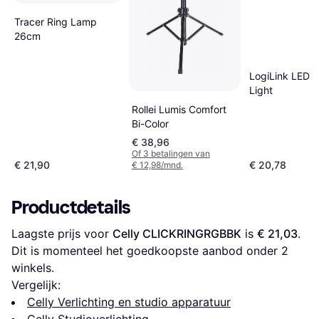
Tracer Ring Lamp
26cm
LogiLink LED R
Light
Rollei Lumis Comfort
Bi-Color
€ 38,96
Of 3 betalingen van
€ 21,90
€ 20,78
€ 12,98/mnd.
Productdetails
Laagste prijs voor 
Celly CLICKRINGRGBBK
 is 
€ 21,03
. 
Dit is momenteel het goedkoopste aanbod onder 
2
winkels.
Vergelijk:
Celly Verlichting en studio apparatuur