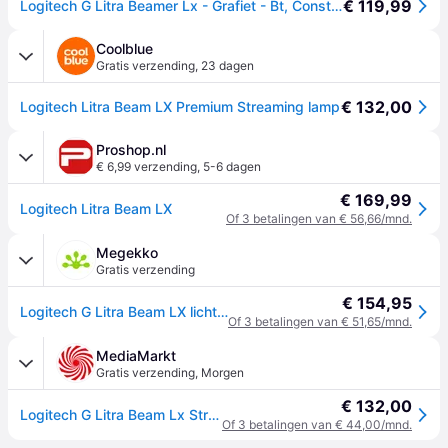
€ 119,99
Logitech G Litra Beamer Lx - Grafiet - Bt, Constant licht, Zwart
Coolblue
Gratis verzending
,
23 dagen
€ 132,00
Logitech Litra Beam LX Premium Streaming lamp
Proshop.nl
€ 6,99 verzending
,
5-6 dagen
€ 169,99
Logitech Litra Beam LX
Of 3 betalingen van € 56,66/mnd.
Megekko
Gratis verzending
€ 154,95
Logitech G Litra Beam LX lichtring LED
Of 3 betalingen van € 51,65/mnd.
MediaMarkt
Gratis verzending
,
Morgen
€ 132,00
Logitech G Litra Beam Lx Streaming Lamp
Of 3 betalingen van € 44,00/mnd.