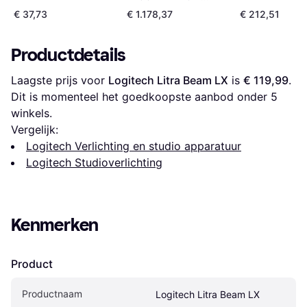
RGBWW LED Panel
€ 37,73
€ 1.178,37
€ 212,51
Light
Productdetails
Laagste prijs voor 
Logitech Litra Beam LX
 is 
€ 119,99
. 
Dit is momenteel het goedkoopste aanbod onder 
5
winkels.
Vergelijk:
Logitech Verlichting en studio apparatuur
Logitech Studioverlichting
Kenmerken
Product
Productnaam
Logitech Litra Beam LX