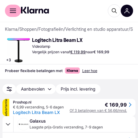
Voor shoppers
Voor bedrijven
Klarna
/
Shoppen
/
Fotografieën
/
Verlichting en studio apparatuur
/
Studioverlichting
Logitech Litra Beam LX
Videolamp
Vergelijk prijzen vanaf
€ 119,99
naar
€ 169,99
+
3
Probeer flexibele betalingen met
Leer hoe
Aanbevolen
Prijs incl. levering
advertentie
Proshop.nl
€ 169,99
€ 6,99 verzending
,
5-6 dagen
Of 3 betalingen van € 56,66/mnd.
Logitech Litra Beam LX
Galaxus
·
Laagste prijs
Gratis verzending
,
7-9 dagen