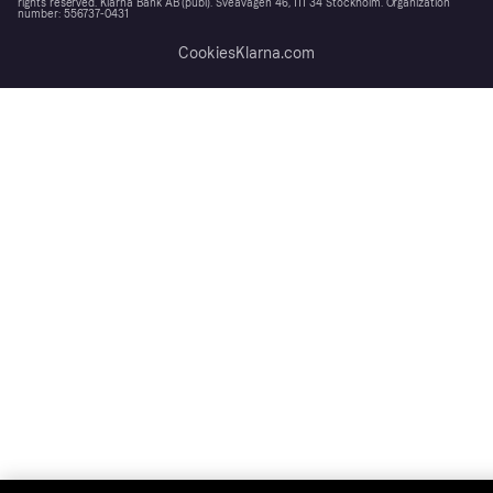
rights reserved. Klarna Bank AB (publ). Sveavägen 46, 111 34 Stockholm. Organization
number: 556737-0431
Cookies
Klarna.com