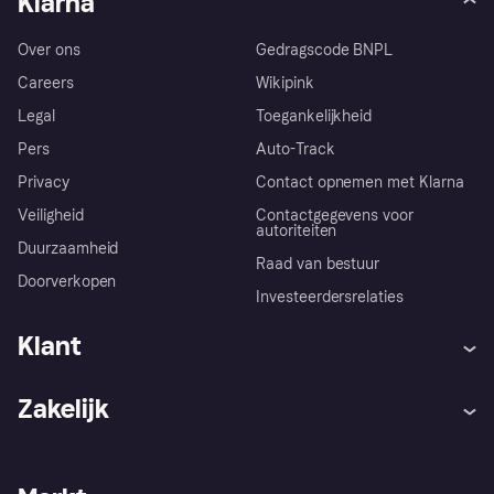
Klarna
Over ons
Gedragscode BNPL
Careers
Wikipink
Legal
Toegankelijkheid
Pers
Auto-Track
Privacy
Contact opnemen met Klarna
Veiligheid
Contactgegevens voor
autoriteiten
Duurzaamheid
Raad van bestuur
Doorverkopen
Investeerdersrelaties
Klant
Hulp
Klachten
Zakelijk
Login
Onze belofte
Webwinkelsupport
Developers
De Klarna app
Privacyinstellingen
Zakelijke login
Operationele status
Winkeloverzicht
Je herroepingsrecht