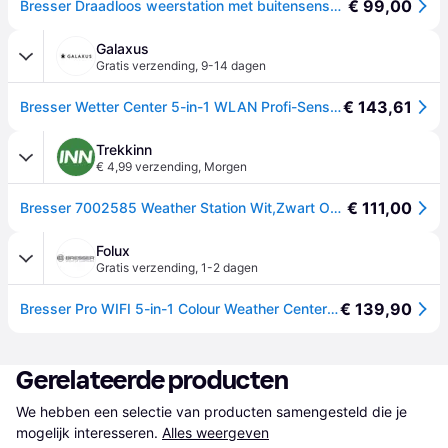
€ 99,00
Bresser Draadloos weerstation met buitensensor, wifi, 5-in-1 met buitensensor voor temperatuur, luchtvochtigheid, luchtdruk, windmeter en regenmeter, zwart
Galaxus
Gratis verzending
,
9-14 dagen
€ 143,61
Bresser Wetter Center 5-in-1 WLAN Profi-Sensor V, Weerstation, Wit, Zwart
Trekkinn
€ 4,99 verzending
,
Morgen
€ 111,00
Bresser 7002585 Weather Station Wit,Zwart One Size / EU Plug 220V
Folux
Gratis verzending
,
1-2 dagen
€ 139,90
Bresser Pro WIFI 5-in-1 Colour Weather Center V
Gerelateerde producten
We hebben een selectie van producten samengesteld die je 
mogelijk interesseren.
Alles weergeven