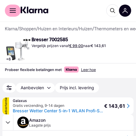
Voor shoppers
Voor bedrijven
Klarna
/
Shoppen
/
Huizen en Interieurs
/
Huizen
/
Thermometers en wee
Bresser 7002585
Vergelijk prijzen vanaf
€ 99,00
naar
€ 143,61
+
6
Probeer flexibele betalingen met
Leer hoe
Aanbevolen
Prijs incl. levering
advertentie
Galaxus
€ 143,61
Gratis verzending
,
9-14 dagen
Bresser Wetter Center 5-in-1 WLAN Profi-Sensor V, Weerstation, Wit, Zwart
Amazon
Laagste prijs