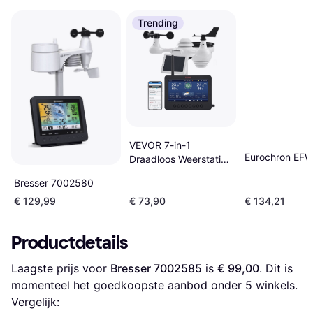
Trending
VEVOR 7-in-1
Eurochron EF
Draadloos Weerstation
7.5 Inch
Bresser 7002580
€ 129,99
€ 73,90
€ 134,21
Productdetails
Laagste prijs voor 
Bresser 7002585
 is 
€ 99,00
. Dit is 
momenteel het goedkoopste aanbod onder 
5
 winkels.
Vergelijk: