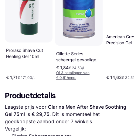
American Cre
Precision Gel
Proraso Shave Cut
Gillette Series
Healing Gel 10ml
scheergel gevoelige
huid
€ 1,84
€ 24,53/L
Of 3 betalingen van
€ 1,71
€ 14,63
€ 171,00/L
€ 0,61/mnd.
€ 32,51/
Productdetails
Laagste prijs voor 
Clarins Men After Shave Soothing 
Gel 75ml
 is 
€ 29,75
. Dit is momenteel het 
goedkoopste aanbod onder 
7
 winkels.
Vergelijk: