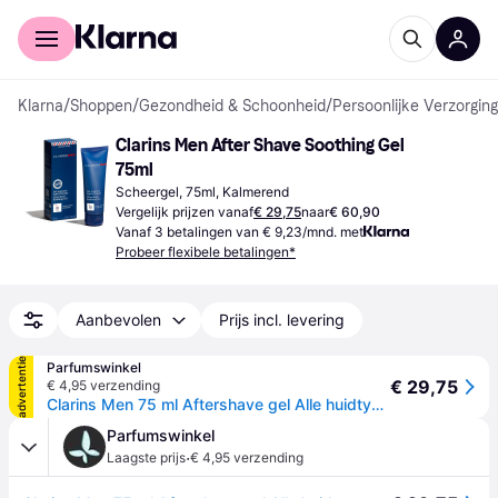
Voor shoppers
Voor bedrijven
Klarna
/
Shoppen
/
Gezondheid & Schoonheid
/
Persoonlijke Verzorging
Clarins Men After Shave Soothing Gel 
75ml
Scheergel, 75ml, Kalmerend
Vergelijk prijzen vanaf
€ 29,75
naar
€ 60,90
Vanaf 3 betalingen van € 9,23/mnd. met
Probeer flexibele betalingen*
Aanbevolen
Prijs incl. levering
advertentie
Parfumswinkel
€ 29,75
€ 4,95 verzending
Clarins Men 75 ml Aftershave gel Alle huidtypes
Parfumswinkel
·
Laagste prijs
€ 4,95 verzending