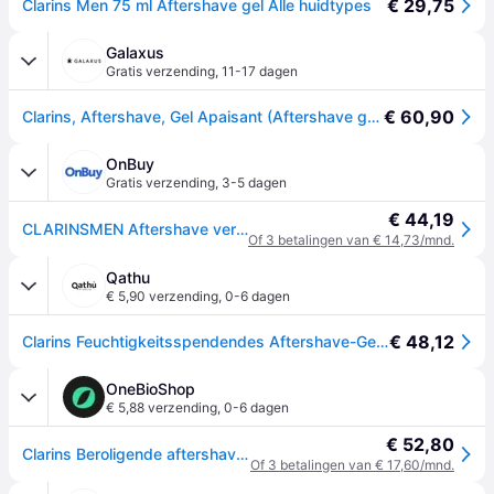
€ 29,75
Clarins Men 75 ml Aftershave gel Alle huidtypes
Galaxus
Gratis verzending
,
11-17 dagen
€ 60,90
Clarins, Aftershave, Gel Apaisant (Aftershave gel, 75ml)
OnBuy
Gratis verzending
,
3-5 dagen
€ 44,19
CLARINSMEN Aftershave verzachtende gel | Hydraterende aftershavegel voor mannen | Verzacht irritaties en scheerbrand | Hydrateert en maakt glad |
Of 3 betalingen van € 14,73/mnd.
Qathu
€ 5,90 verzending
,
0-6 dagen
€ 48,12
Clarins Feuchtigkeitsspendendes Aftershave-Gel für Männer (beruhigendes Gel) 75 ml
OneBioShop
€ 5,88 verzending
,
0-6 dagen
€ 52,80
Clarins Beroligende aftershave gel til mænd - 75ml
Of 3 betalingen van € 17,60/mnd.