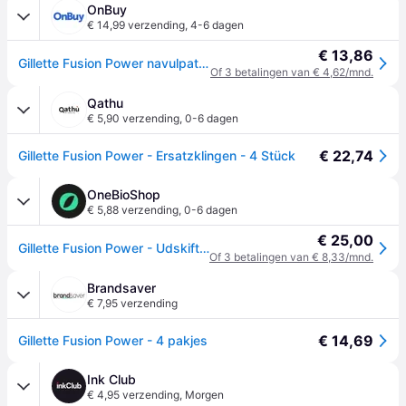
OnBuy
€ 14,99 verzending
,
4-6 dagen
€ 13,86
Gillette Fusion Power navulpatronen voor scheermesjes voor heren - 4 pak
Of 3 betalingen van € 4,62/mnd.
Qathu
€ 5,90 verzending
,
0-6 dagen
€ 22,74
Gillette Fusion Power - Ersatzklingen - 4 Stück
OneBioShop
€ 5,88 verzending
,
0-6 dagen
€ 25,00
Gillette Fusion Power - Udskiftningsblade med 4 udskiftninghoveder
Of 3 betalingen van € 8,33/mnd.
Brandsaver
€ 7,95 verzending
€ 14,69
Gillette Fusion Power - 4 pakjes
Ink Club
€ 4,95 verzending
,
Morgen