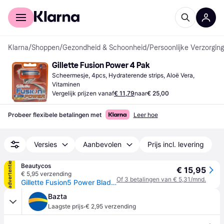
Voor shoppers
Voor bedrijven
Klarna
/
Shoppen
/
Gezondheid & Schoonheid
/
Persoonlijke Verzorging
Gillette Fusion Power 4 Pak
Scheermesje, 4pcs, Hydraterende strips, Aloë Vera, 
Vitaminen
Vergelijk prijzen vanaf
€ 11,79
naar
€ 25,00
Probeer flexibele betalingen met
Leer hoe
Versies
Aanbevolen
Prijs incl. levering
advertentie
Beautycos
€ 15,95
€ 5,95 verzending
Of 3 betalingen van € 5,31/mnd.
Gillette Fusion5 Power Blades - 4 stk
Bazta
·
Laagste prijs
€ 2,95 verzending