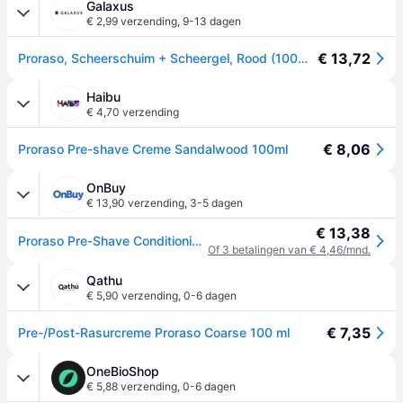
Galaxus
€ 2,99 verzending
,
9-13 dagen
€ 13,72
Proraso, Scheerschuim + Scheergel, Rood (100ml, Voor het scheren)
Haibu
€ 4,70 verzending
€ 8,06
Proraso Pre-shave Creme Sandalwood 100ml
OnBuy
€ 13,90 verzending
,
3-5 dagen
€ 13,38
Proraso Pre-Shave Conditioning Cream voor mannen Hydraterend en voedend voor ruwe baarden met sandelhoutolie 3,6 oz
Of 3 betalingen van € 4,46/mnd.
Qathu
€ 5,90 verzending
,
0-6 dagen
€ 7,35
Pre-/Post-Rasurcreme Proraso Coarse 100 ml
OneBioShop
€ 5,88 verzending
,
0-6 dagen