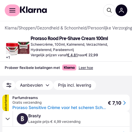
Voor shoppers
Voor bedrijven
Klarna
/
Shoppen
/
Gezondheid & Schoonheid
/
Persoonlijke Verzorging
Proraso Rood Pre-Shave Cream 100ml
Scheercrème, 100ml, Kalmerend, Verzachtend, 
Hydraterend, Parabeenvrij
Vergelijk prijzen vanaf
€ 4,81
naar
€ 22,99
+
1
Probeer flexibele betalingen met
Leer hoe
Aanbevolen
Prijs incl. levering
advertentie
Parfumdreams
€ 7,10
Gratis verzending
Proraso Sensitive Crème voor het scheren Scheeronderhoud Dames 100 ml
Brasty
B
·
Laagste prijs
€ 4,99 verzending