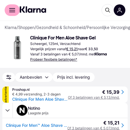
Voor shoppers
Voor bedrijven
Klarna
/
Shoppen
/
Gezondheid & Schoonheid
/
Persoonlijke Verzorging
Clinique For Men Aloe Shave Gel
Scheergel, 125ml, Verzachtend
Vergelijk prijzen vanaf
€ 15,21
naar
€ 33,50
Vanaf 3 betalingen van € 5,07/mnd. met
Probeer flexibele betalingen*
Aanbevolen
Prijs incl. levering
advertentie
Proshop.nl
€ 15,39
€ 4,99 verzending
,
2-3 dagen
Of 3 betalingen van € 5,13/mnd.
Clinique For Men Aloe Shave Gel
Notino
Laagste prijs
€ 15,21
Clinique For Men™ Aloe Shave Gel Scheergel 125 ml
Of 3 betalingen van € 5,07/mnd.