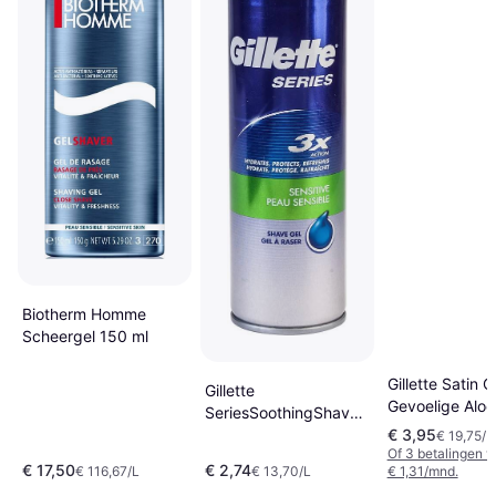
Biotherm Homme
Scheergel 150 ml
Gillette Satin 
Gillette
Gevoelige Aloe
SeriesSoothingShaveGelwithAloeVera
Glijmiddel 200
€ 3,95
200 ml
€ 19,75/L
Of 3 betalingen 
€ 17,50
€ 2,74
€ 116,67/L
€ 13,70/L
€ 1,31/mnd.