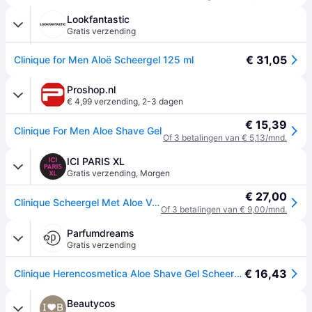
Lookfantastic
Gratis verzending
€ 31,05
Clinique for Men Aloë Scheergel 125 ml
Proshop.nl
€ 4,99 verzending
,
2-3 dagen
€ 15,39
Clinique For Men Aloe Shave Gel
Of 3 betalingen van € 5,13/mnd.
ICI PARIS XL
Gratis verzending
,
Morgen
€ 27,00
Clinique Scheergel Met Aloe Vera Verzachtend Clinique - Clinique For Men™ Aloe Shave Gel Scheergel - Met Aloë Vera - Verzachtend
Of 3 betalingen van € 9,00/mnd.
Parfumdreams
Gratis verzending
€ 16,43
Clinique Herencosmetica Aloe Shave Gel Scheergel Heren 125 ml
Beautycos