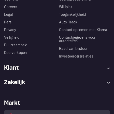
Careers
Wikipink
Legal
Toegankelijkheid
Pers
Auto-Track
Privacy
Contact opnemen met Klarna
Veiligheid
Contactgegevens voor
autoriteiten
Duurzaamheid
Raad van bestuur
Doorverkopen
Investeerdersrelaties
Klant
Hulp
Klachten
Zakelijk
Login
Onze belofte
Webwinkelsupport
Developers
De Klarna app
Privacyinstellingen
Zakelijke login
Operationele status
Markt
Winkeloverzicht
Je herroepingsrecht
Verkoop met Klarna
Platformen en partners
Kopersbescherming voor
consumenten