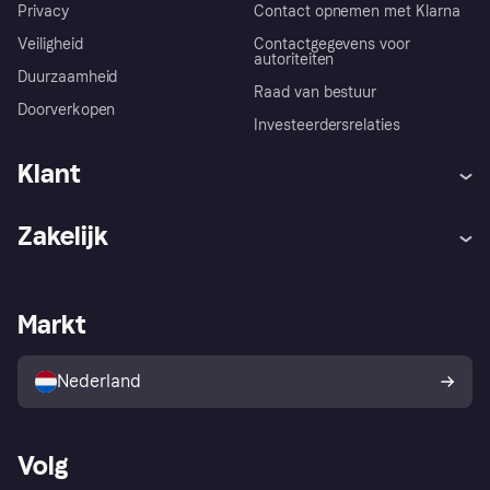
Privacy
Contact opnemen met Klarna
Veiligheid
Contactgegevens voor
autoriteiten
Duurzaamheid
Raad van bestuur
Doorverkopen
Investeerdersrelaties
Klant
Hulp
Klachten
Zakelijk
Login
Onze belofte
Webwinkelsupport
Developers
De Klarna app
Privacyinstellingen
Zakelijke login
Operationele status
Markt
Winkeloverzicht
Je herroepingsrecht
Verkoop met Klarna
Platformen en partners
Kopersbescherming voor
consumenten
Nederland
Volg