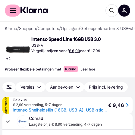
Voor shoppers
Voor bedrijven
Klarna
/
Shoppen
/
Computers
/
Opslagen
/
Geheugenkaarten & USB-sti
Intenso Speed Line 16GB USB 3.0
USB-A
Vergelijk prijzen vanaf
€ 6,99
naar
€ 17,99
+
2
Probeer flexibele betalingen met
Leer hoe
Versies
Aanbevolen
Prijs incl. levering
advertentie
Galaxus
€ 9,46
€ 2,99 verzending
,
5-7 dagen
Intenso Snelheidslijn (16GB, USB-A), USB-stick, Zwart
Conrad
·
Laagste prijs
€ 8,90 verzending
,
4-7 dagen