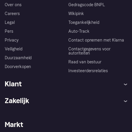
Over ons
Gedragscode BNPL
Careers
Wikipink
Legal
Toegankelijkheid
Pers
Auto-Track
Privacy
Contact opnemen met Klarna
Veiligheid
Contactgegevens voor
autoriteiten
Duurzaamheid
Raad van bestuur
Doorverkopen
Investeerdersrelaties
Klant
Hulp
Klachten
Zakelijk
Login
Onze belofte
Webwinkelsupport
Developers
De Klarna app
Privacyinstellingen
Zakelijke login
Operationele status
Markt
Winkeloverzicht
Je herroepingsrecht
Verkoop met Klarna
Platformen en partners
Kopersbescherming voor