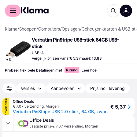
Voor shoppers
Voor bedrijven
Klarna
/
Shoppen
/
Computers
/
Opslagen
/
Geheugenkaarten & USB-sti
Verbatim PinStripe USB-stick 64GB USB-
stick
USB-A
Vergelijk prijzen vanaf
€ 5,37
naar
€ 13,88
+
3
Probeer flexibele betalingen met
Leer hoe
Versies
Aanbevolen
Prijs incl. levering
advertentie
Office Deals
€ 5,37
€ 7,07 verzending
,
Morgen
Verbatim PinStripe USB 2.0 stick, 64 GB, zwart
Office Deals
·
Laagste prijs
€ 7,07 verzending
,
Morgen