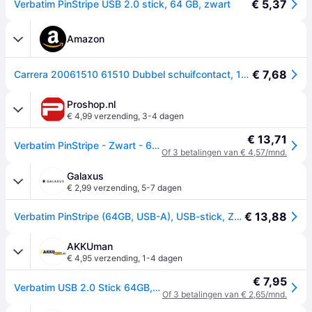
€ 5,37
Verbatim PinStripe USB 2.0 stick, 64 GB, zwart
Amazon
€ 7,68
Carrera 20061510 61510 Dubbel schuifcontact, 10 dubbele glijders, speelplezier, meerkleurig, 6,5 x 5,0 x 0,4 cm
Proshop.nl
€ 4,99 verzending
,
3-4 dagen
€ 13,71
Verbatim PinStripe - Zwart - 64GB - USB-stick
Of 3 betalingen van € 4,57/mnd.
Galaxus
€ 2,99 verzending
,
5-7 dagen
€ 13,88
Verbatim PinStripe (64GB, USB-A), USB-stick, Zwart
AKKUman
€ 4,95 verzending
,
1-4 dagen
€ 7,95
Verbatim USB 2.0 Stick 64GB, PinStripe, schwarz
Of 3 betalingen van € 2,65/mnd.