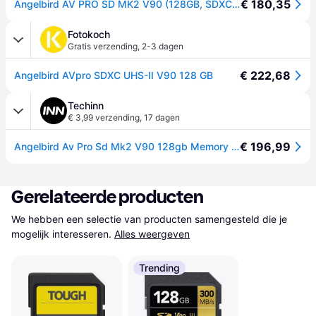
€ 180,35
Angelbird AV PRO SD MK2 V90 (128GB, SDXC, U3, UHS-II), Geheugenkaart, Zwart
Fotokoch
Gratis verzending
,
2-3 dagen
€ 222,68
Angelbird AVpro SDXC UHS-II V90 128 GB
Techinn
€ 3,99 verzending
,
17 dagen
€ 196,99
Angelbird Av Pro Sd Mk2 V90 128gb Memory Card Zilver
Gerelateerde producten
We hebben een selectie van producten samengesteld die je 
mogelijk interesseren.
Alles weergeven
Trending