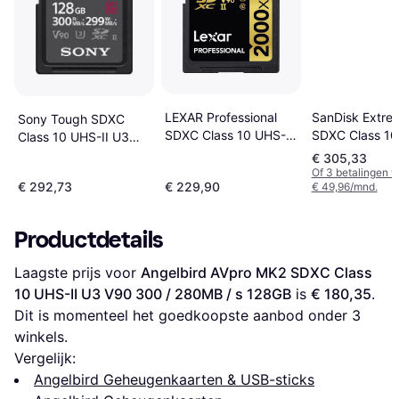
LEXAR Professional
SanDisk Extre
Sony Tough SDXC
SDXC Class 10 UHS-II
SDXC Class 10
Class 10 UHS-II U3
U3 V90 300/260MB/s
U3 ​​V90 300/
V90 300/299MB/s
€ 305,33
128GB (2000x)
128GB
128GB
Of 3 betalingen 
€ 292,73
€ 229,90
€ 49,96/mnd.
Productdetails
Laagste prijs voor 
Angelbird AVpro MK2 SDXC Class 
10 UHS-II U3 ​​V90 300 / 280MB / s 128GB
 is 
€ 180,35
. 
Dit is momenteel het goedkoopste aanbod onder 
3
winkels.
Vergelijk:
Angelbird Geheugenkaarten & USB-sticks