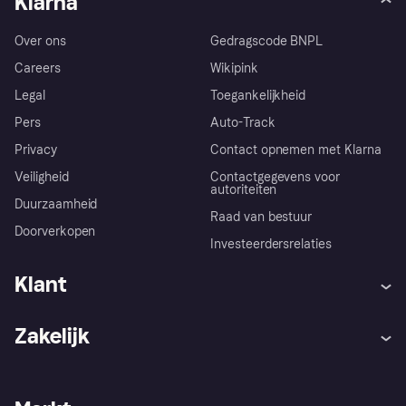
Klarna
Over ons
Gedragscode BNPL
Careers
Wikipink
Legal
Toegankelijkheid
Pers
Auto-Track
Privacy
Contact opnemen met Klarna
Veiligheid
Contactgegevens voor
autoriteiten
Duurzaamheid
Raad van bestuur
Doorverkopen
Investeerdersrelaties
Klant
Hulp
Klachten
Zakelijk
Login
Onze belofte
Webwinkelsupport
Developers
De Klarna app
Privacyinstellingen
Zakelijke login
Operationele status
Winkeloverzicht
Je herroepingsrecht