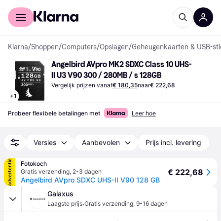
Voor shoppers
Voor bedrijven
Klarna
/
Shoppen
/
Computers
/
Opslagen
/
Geheugenkaarten & USB-sti
Angelbird AVpro MK2 SDXC Class 10 UHS-
II U3 ​​V90 300 / 280MB / s 128GB
Vergelijk prijzen vanaf
€ 180,35
naar
€ 222,68
+
1
Probeer flexibele betalingen met
Leer hoe
Versies
Aanbevolen
Prijs incl. levering
advertentie
Fotokoch
€ 222,68
Gratis verzending
,
2-3 dagen
Angelbird AVpro SDXC UHS-II V90 128 GB
Galaxus
·
Laagste prijs
Gratis verzending
,
9-16 dagen