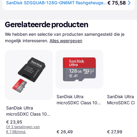
€ 75,58
SanDisk SDSQUAB-128G-GN6MT flashgeheugen 128 GB SDSQUAB-128G-GN6MT
Gerelateerde producten
We hebben een selectie van producten samengesteld die je 
mogelijk interesseren.
Alles weergeven
SanDisk Ultra
SanDisk Ultra
MicroSDXC Cla
microSDXC Class 10
SanDisk Ultra
UHS-I U1 A1 1
UHS-I U1 A1 100MB/s
microSDXC Class 10
128GB +SD ad
128GB
UHS-I U1 A1 140MB/s
€ 23,95
128GB +Adapter
Of 3 betalingen van
€ 26,49
€ 27,99
€ 7,98/mnd.