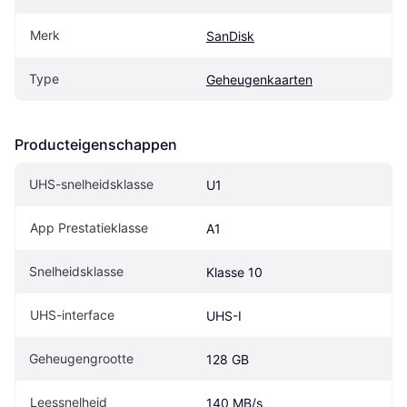
Merk
SanDisk
Type
Geheugenkaarten
Producteigenschappen
UHS-snelheidsklasse
U1
App Prestatieklasse
A1
Snelheidsklasse
Klasse 10
UHS-interface
UHS-I
Geheugengrootte
128 GB
Leessnelheid
140 MB/s