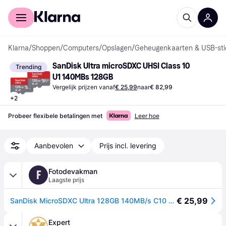
Voor shoppers
Voor bedrijven
Klarna
/
Shoppen
/
Computers
/
Opslagen
/
Geheugenkaarten & USB-sti
SanDisk Ultra microSDXC UHSI Class 10 
Trending
U1 140MBs 128GB
Vergelijk prijzen vanaf
€ 25,99
naar
€ 82,99
+
2
Probeer flexibele betalingen met
Leer hoe
Aanbevolen
Prijs incl. levering
Fotodevakman
F
Laagste prijs
€ 25,99
SanDisk MicroSDXC Ultra 128GB 140MB/s C10 - Sda UHS-I 2pack
Expert