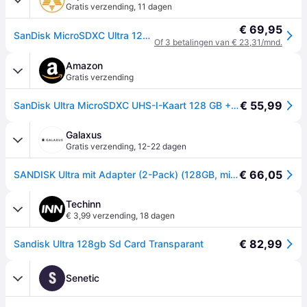
Gratis verzending
,
11 dagen
€ 69,95
SanDisk MicroSDXC Ultra 128GB 140mb/s C10 - SDA UHS-I 2Pack Micro SD-kaart Grijs
Of 3 betalingen van € 23,31/mnd.
Amazon
Gratis verzending
€ 55,99
SanDisk Ultra MicroSDXC UHS-I-Kaart 128 GB + SD-Adapter Pak Van 3 (Voor Smartphones En Tablets, A1, Class 10, U1, Full HD Video's, Tot 140 MB/s Leessnelheid, 10 Jaar Beperkte Garantie)
Galaxus
Gratis verzending
,
12-22 dagen
€ 66,05
SANDISK Ultra mit Adapter (2-Pack) (128GB, microSDXC, U1, UHS-I), Geheugenkaart, Rood, Grijs
Techinn
€ 3,99 verzending
,
18 dagen
€ 82,99
Sandisk Ultra 128gb Sd Card Transparant
S
Senetic