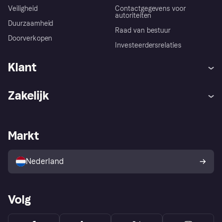
Veiligheid
Contactgegevens voor
autoriteiten
Duurzaamheid
Raad van bestuur
Doorverkopen
Investeerdersrelaties
Klant
Hulp
Klachten
Zakelijk
Login
Onze belofte
Webwinkelsupport
Developers
De Klarna app
Privacyinstellingen
Zakelijke login
Operationele status
Markt
Winkeloverzicht
Je herroepingsrecht
Verkoop met Klarna
Platformen en partners
Kopersbescherming voor
consumenten
Nederland
Volg