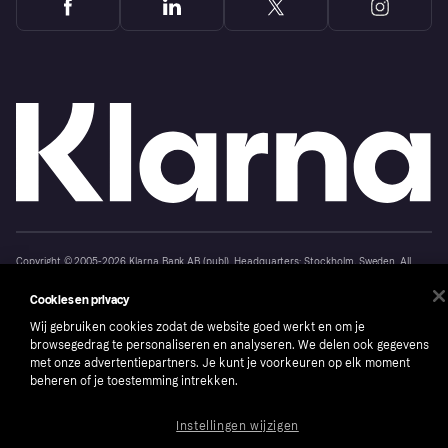
Copyright © 2005-2026 Klarna Bank AB (publ). Headquarters: Stockholm, Sweden. All
rights reserved. Klarna Bank AB (publ). Sveavägen 46, 111 34 Stockholm. Organization
number: 556737-0431
Cookies en privacy
Cookies
Klarna.com
Wij gebruiken cookies zodat de website goed werkt en om je
browsegedrag te personaliseren en analyseren. We delen ook gegevens
met onze advertentiepartners. Je kunt je voorkeuren op elk moment
beheren of je toestemming intrekken.
Instellingen wijzigen