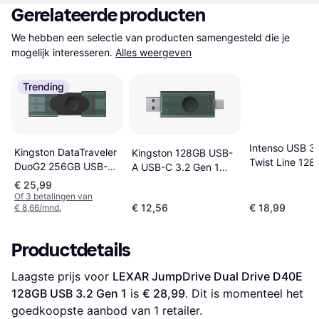
Gerelateerde producten
We hebben een selectie van producten samengesteld die je 
mogelijk interesseren.
Alles weergeven
Trending
Intenso USB 3.
Kingston DataTraveler
Kingston 128GB USB-
Twist Line 128
DuoG2 256GB USB-A
A USB-C 3.2 Gen 1
USB-C Pendrive
USB-A USB-C USB
€ 25,99
Stick
Of 3 betalingen van
€ 12,56
€ 18,99
€ 8,66/mnd.
Productdetails
Laagste prijs voor 
LEXAR JumpDrive Dual Drive D40E 
128GB USB 3.2 Gen 1
 is 
€ 28,99
. Dit is momenteel het 
goedkoopste aanbod van 1 retailer.