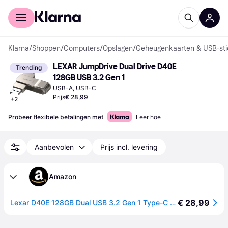
Voor shoppers
Voor bedrijven
Klarna
/
Shoppen
/
Computers
/
Opslagen
/
Geheugenkaarten & USB-sti
LEXAR JumpDrive Dual Drive D40E 
Trending
128GB USB 3.2 Gen 1
USB-A, USB-C
Prijs
€ 28,99
+
2
Probeer flexibele betalingen met
Leer hoe
Aanbevolen
Prijs incl. levering
Amazon
€ 28,99
Lexar D40E 128GB Dual USB 3.2 Gen 1 Type-C Jump Drive, Champagne Zilver