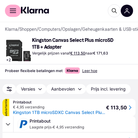
Voor shoppers
Voor bedrijven
Klarna
/
Shoppen
/
Computers
/
Opslagen
/
Geheugenkaarten & USB-sti
Kingston Canvas Select Plus microSD 
1TB + Adapter
Vergelijk prijzen vanaf
€ 113,50
naar
€ 171,63
+
2
Probeer flexibele betalingen met
Leer hoe
Versies
Aanbevolen
Prijs incl. levering
advertentie
Printabout
€ 113,50
€ 4,95 verzending
Kingston 1TB microSDXC Canvas Select Plus Gen3 150MB/s A1 Card + Adapter SD-kaart
Printabout
·
Laagste prijs
€ 4,95 verzending