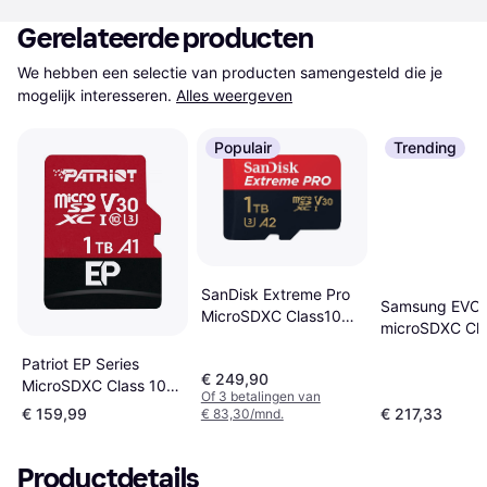
Gerelateerde producten
We hebben een selectie van producten samengesteld die je 
mogelijk interesseren.
Alles weergeven
Populair
Trending
SanDisk Extreme Pro
Samsung EVO 
MicroSDXC Class10
microSDXC Cla
UHS-I U3 V30 A2
UHS-I U3 V30
200/140MB/s 1TB
Patriot EP Series
160MB/s 1TB 
€ 249,90
+SD adapter
MicroSDXC Class 10
adapter
Of 3 betalingen van
UHS-I U3 V30 A1
€ 159,99
€ 217,33
€ 83,30/mnd.
100/80MB/s 1TB +SD
Adapter
Productdetails