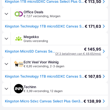
€ 113,50
Kingston 1TB microSDXC Canvas Select Plus Gen3 150MB/s A1 Card + Adapter SD-kaart
Office Deals
€ 7,07 verzending
,
Morgen
€ 171,63
Kingston Technology 1TB microSDXC Canvas Select Plus Gen3 150MB/s A1 kaart adapter (SDCS3/1TB)
Megekko
Gratis verzending
€ 145,95
Kingston MicroSD Canvas Select Plus Gen3 1TB + Adapter
Of 3 betalingen van € 48,65/mnd.
Echt Veel Voor Weinig
€ 6,95 verzending
,
2-3 dagen
€ 167,85
Kingston Technology 1TB microSDXC Canvas Select Plus Gen3 150MB/s A1 kaart + adapter
Techinn
€ 3,99 verzending
,
12 dagen
€ 138,99
Kingston Micro Sdxc Canvas Select Plus Gen3 1tb Memory Card Transparant