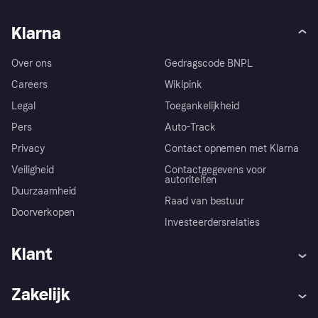
Klarna
Over ons
Gedragscode BNPL
Careers
Wikipink
Legal
Toegankelijkheid
Pers
Auto-Track
Privacy
Contact opnemen met Klarna
Veiligheid
Contactgegevens voor
autoriteiten
Duurzaamheid
Raad van bestuur
Doorverkopen
Investeerdersrelaties
Klant
Hulp
Klachten
Zakelijk
Login
Onze belofte