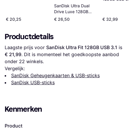
SanDisk Ultra Dual
Drive Luxe 128GB
USB 3.1 Type C
€ 20,25
€ 26,50
€ 32,99
Productdetails
Laagste prijs voor 
SanDisk Ultra Fit 128GB USB 3.1
 is 
€ 21,99
. Dit is momenteel het goedkoopste aanbod 
onder 
22
 winkels.
Vergelijk:
SanDisk Geheugenkaarten & USB-sticks
SanDisk USB-sticks
Kenmerken
Product