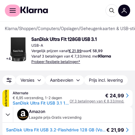
Voor shoppers
Voor bedrijven
Klarna
/
Shoppen
/
Computers
/
Opslagen
/
Geheugenkaarten & USB-sti
SanDisk Ultra Fit 128GB USB 3.1
USB-A
Vergelijk prijzen vanaf
€ 21,99
naar
€ 58,99
Vanaf 3 betalingen van € 7,33/mnd. met
+
4
Probeer flexibele betalingen*
Versies
Aanbevolen
Prijs incl. levering
advertentie
Alternate
€ 24,99
€ 6,95 verzending
,
1-2 dagen
Of 3 betalingen van € 8,33/mnd.
SanDisk Ultra Fit USB 3.1 128 GB usb-stick
Amazon
·
Laagste prijs
Gratis verzending
€ 21,99
SanDisk Ultra Fit USB 3.2-Flashdrive 128 GB (Voor Laptops, Tablets, Tv's, Gameconsoles, Autogeluidssystemen En Meer, Plug-And-Stay, Leessnelheid Van 400 MB/s, RescuePRO Deluxe, SecureAcess Software)