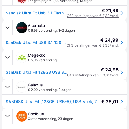
·
Laagste prijs
€ 2,99 verzending
,
Morgen
€ 21,99
Sandisk Ultra Fit Usb 3.1 Flash Drive 128 Gb
Of 3 betalingen van € 7,33/mnd.
Alternate
€ 6,95 verzending
,
1-2 dagen
€ 24,99
SanDisk Ultra Fit USB 3.1 128 GB usb-stick
Of 3 betalingen van € 8,33/mnd.
Megekko
€ 5,95 verzending
€ 24,95
SanDisk Ultra Fit 128GB USB Stick
Of 3 betalingen van € 8,31/mnd.
Galaxus
€ 2,99 verzending
,
2 dagen
€ 28,01
SANDISK Ultra Fit (128GB, USB-A), USB-stick, Zwart
Coolblue
Gratis verzending
,
23 dagen