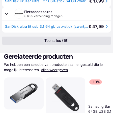
€ 17,99
SanDisk Cruzer Ultra Fit™ USB-stick 64 GB Zwart SDCZ430-064G-G46 USB-A 3.2 Gen 1
Fietsaccessoires
€ 6,95 verzending
,
2 dagen
€ 47,99
SanDisk ultra fit usb 3.1 64 gb usb-stick (zwart, sdcz430-064g-g46)
Toon alles (15)
Gerelateerde producten
We hebben een selectie van producten samengesteld die je 
mogelijk interesseren.
Alles weergeven
-10%
Samsung Bar P
64GB USB 3.1