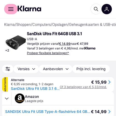
Voor shoppers
Voor bedrijven
Klarna
/
Shoppen
/
Computers
/
Opslagen
/
Geheugenkaarten & USB-sti
SanDisk Ultra Fit 64GB USB 3.1
USB-A
Vergelijk prijzen vanaf
€ 14,99
naar
€ 47,99
Vanaf 3 betalingen van € 4,98/mnd. met
+
2
Probeer flexibele betalingen*
Versies
Aanbevolen
Prijs incl. levering
advertentie
Alternate
€ 15,99
€ 6,95 verzending
,
1-2 dagen
Of 3 betalingen van € 5,33/mnd.
SanDisk Ultra Fit USB 3.1 64 GB usb-stick
Amazon
Laagste prijs
€ 14,99
SANDISK Ultra Fit USB Type-A-flashdrive 64 GB (Voor Laptops, Tablets, Tv's, Gameconsoles, Autogeluidssystemen En Meer, Plug-And-Stay, Leessnelheid Van 300 MB/s, RescuePRO Deluxe, SecureAcess Software)