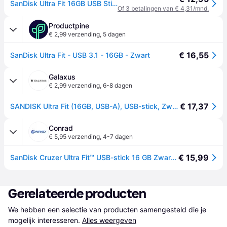
SanDisk Ultra Fit 16GB USB Stick
Of 3 betalingen van € 4,31/mnd.
Productpine
€ 2,99 verzending
,
5 dagen
€ 16,55
SanDisk Ultra Fit - USB 3.1 - 16GB - Zwart
Galaxus
€ 2,99 verzending
,
6-8 dagen
€ 17,37
SANDISK Ultra Fit (16GB, USB-A), USB-stick, Zwart
Conrad
€ 5,95 verzending
,
4-7 dagen
€ 15,99
SanDisk Cruzer Ultra Fit™ USB-stick 16 GB Zwart SDCZ430-016G-G46 USB-A 3.2 Gen 1
Gerelateerde producten
We hebben een selectie van producten samengesteld die je 
mogelijk interesseren.
Alles weergeven