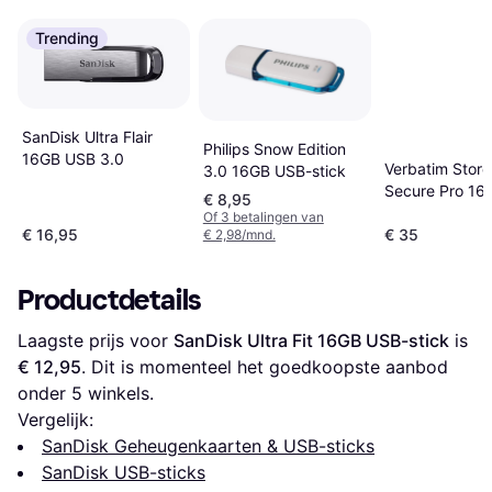
Trending
SanDisk Ultra Flair
Philips Snow Edition
16GB USB 3.0
Verbatim Store
3.0 16GB USB-stick
Secure Pro 16
€ 8,95
3.0
Of 3 betalingen van
€ 16,95
€ 35
€ 2,98/mnd.
Productdetails
Laagste prijs voor 
SanDisk Ultra Fit 16GB USB-stick
 is 
€ 12,95
. Dit is momenteel het goedkoopste aanbod 
onder 
5
 winkels.
Vergelijk:
SanDisk Geheugenkaarten & USB-sticks
SanDisk USB-sticks