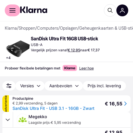
Voor shoppers
Voor bedrijven
Klarna
/
Shoppen
/
Computers
/
Opslagen
/
Geheugenkaarten & USB-sti
SanDisk Ultra Fit 16GB USB-stick
USB-A
Vergelijk prijzen vanaf
€ 12,95
naar
€ 17,37
+
4
Probeer flexibele betalingen met
Leer hoe
Versies
Aanbevolen
Prijs incl. levering
advertentie
Productpine
€ 16,55
€ 2,99 verzending
,
5 dagen
SanDisk Ultra Fit - USB 3.1 - 16GB - Zwart
Megekko
·
Laagste prijs
€ 5,95 verzending
€ 12,95