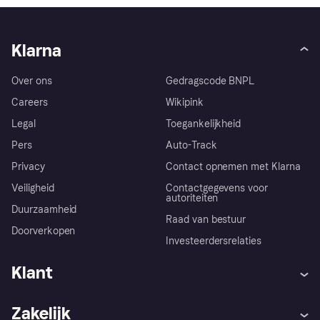
Klarna
Over ons
Gedragscode BNPL
Careers
Wikipink
Legal
Toegankelijkheid
Pers
Auto-Track
Privacy
Contact opnemen met Klarna
Veiligheid
Contactgegevens voor
autoriteiten
Duurzaamheid
Raad van bestuur
Doorverkopen
Investeerdersrelaties
Klant
Hulp
Klachten
Zakelijk