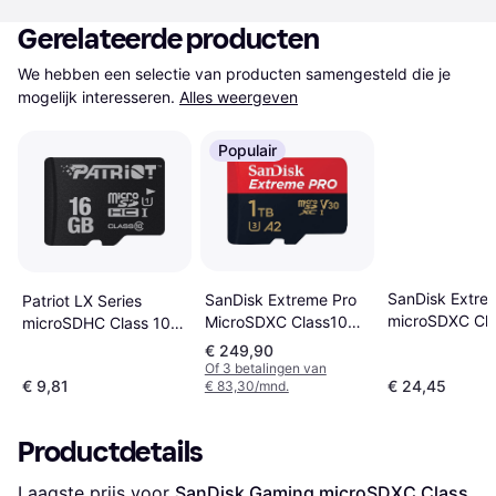
Gerelateerde producten
We hebben een selectie van producten samengesteld die je 
mogelijk interesseren.
Alles weergeven
Populair
SanDisk Extre
SanDisk Extreme Pro
Patriot LX Series
microSDXC Cla
MicroSDXC Class10
microSDHC Class 10
UHS-I U3 V30
UHS-I U3 V30 A2
UHS-I U1 16GB
€ 249,90
170/80MB/s 6
200/140MB/s 1TB
+Adapter
Of 3 betalingen van
€ 9,81
€ 24,45
€ 83,30/mnd.
+SD adapter
Productdetails
Laagste prijs voor 
SanDisk Gaming microSDXC Class 