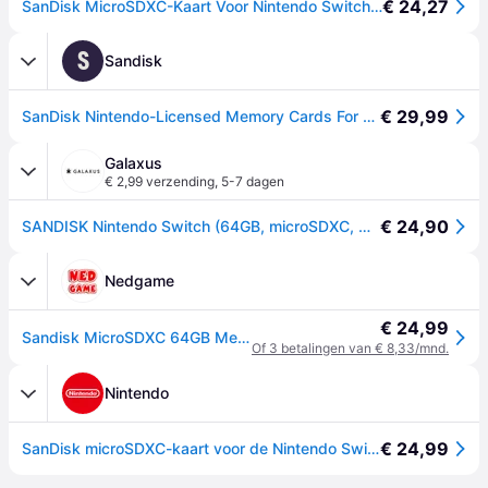
€ 24,27
SanDisk MicroSDXC-Kaart Voor Nintendo Switch 64 GB (V30, U3, C10, A1, Leessnelheden Tot 100 MB/s, Van Meerdere Games)
S
Sandisk
€ 29,99
SanDisk Nintendo-Licensed Memory Cards For Nintendo Switch 64GB - SDSQXAT-064G-GNCZN
Galaxus
€ 2,99 verzending
,
5-7 dagen
€ 24,90
SANDISK Nintendo Switch (64GB, microSDXC, U3, UHS-I), Geheugenkaart, Rood, Wit
Nedgame
€ 24,99
Sandisk MicroSDXC 64GB Memory Card (Legend of Zelda)
Of 3 betalingen van € 8,33/mnd.
Nintendo
€ 24,99
SanDisk microSDXC-kaart voor de Nintendo Switch - 64 GB