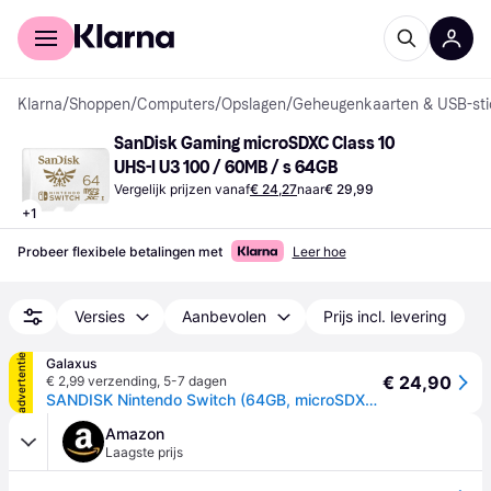
Voor shoppers
Voor bedrijven
Klarna
/
Shoppen
/
Computers
/
Opslagen
/
Geheugenkaarten & USB-sti
SanDisk Gaming microSDXC Class 10 
UHS-I U3 100 / 60MB / s 64GB
Vergelijk prijzen vanaf
€ 24,27
naar
€ 29,99
+
1
Probeer flexibele betalingen met
Leer hoe
Versies
Aanbevolen
Prijs incl. levering
advertentie
Galaxus
€ 24,90
€ 2,99 verzending
,
5-7 dagen
SANDISK Nintendo Switch (64GB, microSDXC, U3, UHS-I), Geheugenkaart, Rood, Wit
Amazon
Laagste prijs