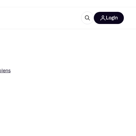
Login
trustingen
IM
olens
gorieën