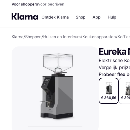
Voor shoppers
Voor bedrijven
Ontdek Klarna
Shop
App
Hulp
Klarna
/
Shoppen
/
Huizen en Interieurs
/
Keukenapparaten
/
Koffie
Winkels
Media
B
Eureka 
Bol
B
Booki
B
Elektrische Ko
H&M
B
Kruidv
Vergelijk prij
Probeer flexib
Winkelove
€ 366,56
€ 39