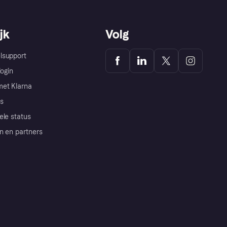
jk
Volg
lsupport
login
et Klarna
s
ele status
n en partners