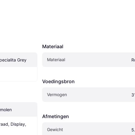
Materiaal
Materiaal
ecialita Grey
R
Voedingsbron
Vermogen
3
emolen
Afmetingen
aad, Display, 
Gewicht
5