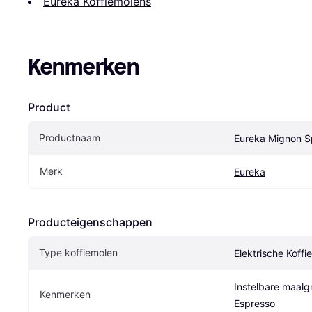
Eureka Koffiemolens
Kenmerken
Product
Productnaam
Eureka Mignon Sp
Merk
Eureka
Producteigenschappen
Type koffiemolen
Elektrische Koffi
Instelbare maalgr
Kenmerken
Espresso