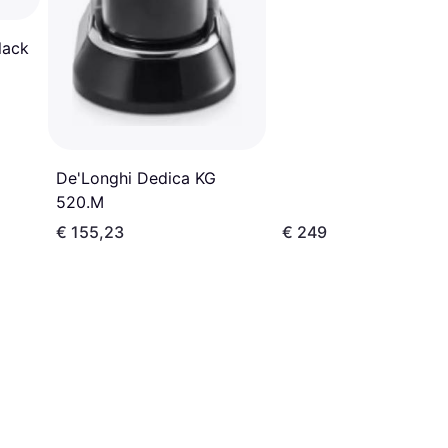
lack
De'Longhi Dedica KG
520.M
€ 155,23
€ 249