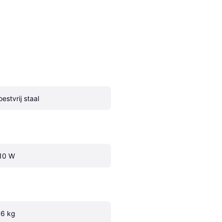
oestvrij staal
10 W
.6 kg