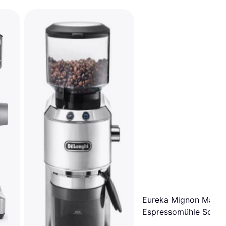
Eureka Mignon Manua
Espressomühle Schw
Matt 15bl