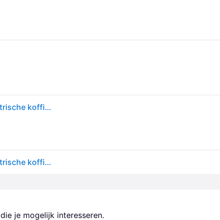
Eureka mignon silent range specialità 15bl grey elektrische koffiemolen
Eureka mignon silent range specialità 15bl grey elektrische koffiemolen
ie je mogelijk interesseren.