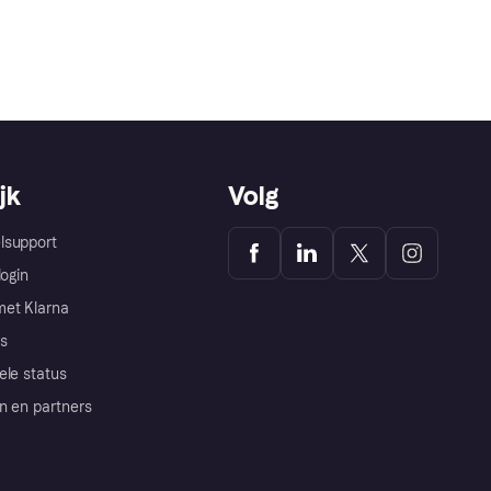
jk
Volg
lsupport
login
et Klarna
s
ele status
n en partners