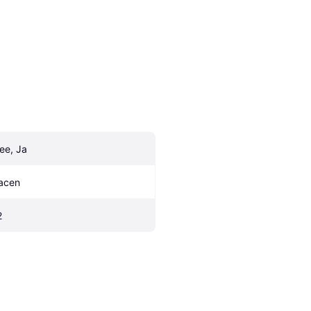
ee, Ja
acen
2