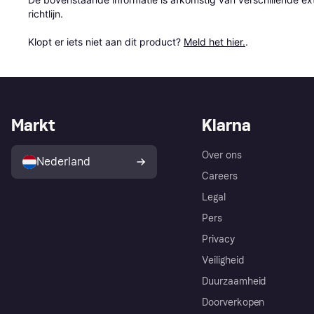
richtlijn.

Klopt er iets niet aan dit product? 
Meld het hier.
.
Markt
Klarna
Over ons
Nederland
Careers
Legal
Pers
Privacy
Veiligheid
Duurzaamheid
Doorverkopen