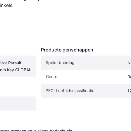
inkels.
Producteigenschappen
Speluitbreiding
Hot Pursuit 
N
igin Key GLOBAL
Genre
R
PEGI Leeftijdsclassificatie
1
erne bronnen en is alleen bedoeld als 