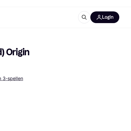
Login
trustingen
IM
 Origin 
n 3-spellen
gorieën