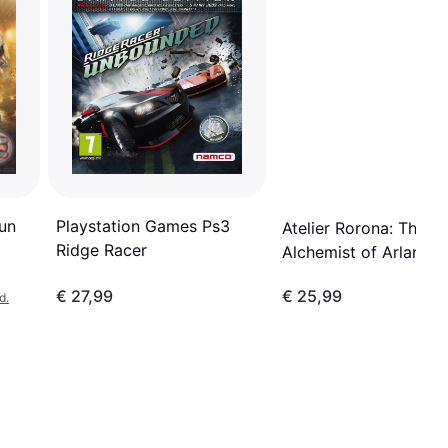
Playstation Games Ps3
un
Atelier Rorona: The
Ridge Racer
Alchemist of Arland 
PlayStation 3 RPG
€ 27,99
€ 25,99
d.