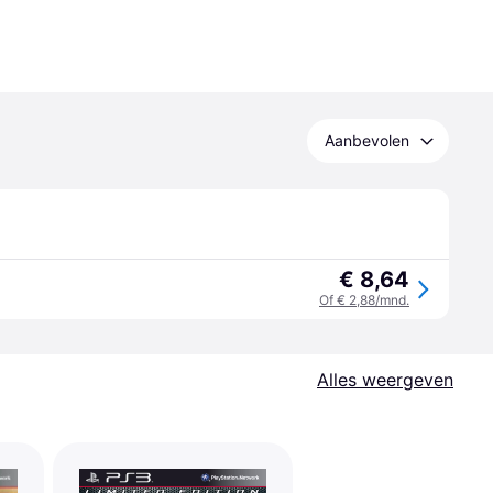
Aanbevolen
€ 8,64
Of € 2,88/mnd.
Alles weergeven