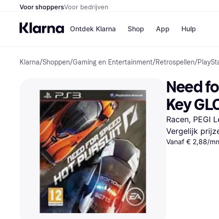
Voor shoppers
Voor bedrijven
Ontdek Klarna
Shop
App
Hulp
Klarna
/
Shoppen
/
Gaming en Entertainment
/
Retrospellen
/
PlaySt
Winkels
Media
B
Need fo
Bol
B
Booki
B
Key GL
H&M
B
Kruidv
Racen, PEGI Le
Vergelijk prij
Vanaf € 2,88/mn
Winkelove