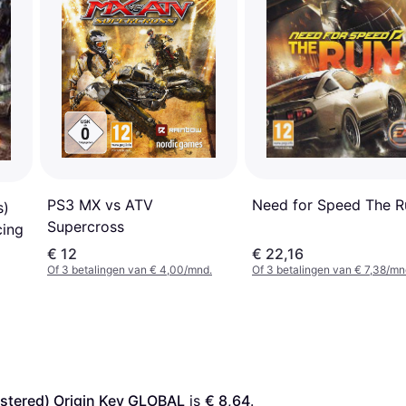
PS3 MX vs ATV
Need for Speed The R
s)
Supercross
cing
€ 12
€ 22,16
Of 3 betalingen van € 4,00/mnd.
Of 3 betalingen van € 7,38/mn
astered) Origin Key GLOBAL
 is 
€ 8,64
. 