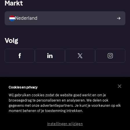
Zakelijke login
Operationele status
Markt
Winkeloverzicht
Je herroepingsrecht
Verkoop met Klarna
Platformen en partners
Kopersbescherming voor
consumenten
Nederland
Volg
Cookies en privacy
Wij gebruiken cookies zodat de website goed werkt en om je
browsegedrag te personaliseren en analyseren. We delen ook
gegevens met onze advertentiepartners. Je kunt je voorkeuren op elk
moment beheren of je toestemming intrekken.
Instellingen wijzigen
Copyright © 2005-2026 Klarna Bank AB (publ). Headquarters: Stockholm, Sweden. All