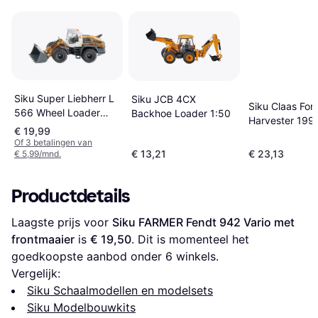
Siku Super Liebherr L
Siku JCB 4CX
Siku Claas For
566 Wheel Loader
Backhoe Loader 1:50
Harvester 199
426896
€ 19,99
Of 3 betalingen van
€ 13,21
€ 23,13
€ 5,99/mnd.
Productdetails
Laagste prijs voor 
Siku FARMER Fendt 942 Vario met 
frontmaaier
 is 
€ 19,50
. Dit is momenteel het 
goedkoopste aanbod onder 
6
 winkels.
Vergelijk:
Siku Schaalmodellen en modelsets
Siku Modelbouwkits