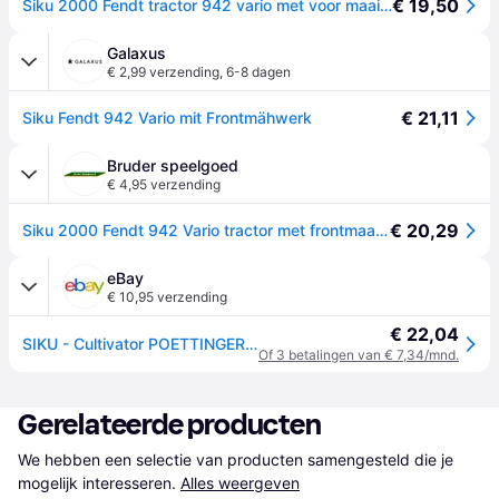
€ 19,50
Siku 2000 Fendt tractor 942 vario met voor maaier
Galaxus
€ 2,99 verzending
,
6-8 dagen
€ 21,11
Siku Fendt 942 Vario mit Frontmähwerk
Bruder speelgoed
€ 4,95 verzending
€ 20,29
Siku 2000 Fendt 942 Vario tractor met frontmaaier (1:50) - Siku 2000
eBay
€ 10,95 verzending
€ 22,04
SIKU - Cultivator POETTINGER Synkro 3030 - 1/50 - SIK2000
Of 3 betalingen van € 7,34/mnd.
Gerelateerde producten
We hebben een selectie van producten samengesteld die je 
mogelijk interesseren.
Alles weergeven