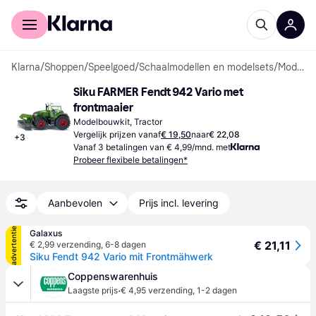
Voor shoppers
Voor bedrijven
Klarna
/
Shoppen
/
Speelgoed
/
Schaalmodellen en modelsets
/
Modelbouwkits
Siku FARMER Fendt 942 Vario met 
frontmaaier
Modelbouwkit, Tractor
Vergelijk prijzen vanaf
€ 19,50
naar
€ 22,08
+
3
Vanaf 3 betalingen van € 4,99/mnd. met
Probeer flexibele betalingen*
Aanbevolen
Prijs incl. levering
advertentie
Galaxus
€ 21,11
€ 2,99 verzending
,
6-8 dagen
Siku Fendt 942 Vario mit Frontmähwerk
Coppenswarenhuis
·
Laagste prijs
€ 4,95 verzending
,
1-2 dagen