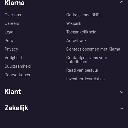
Klarna
Over ons
Gedragscode BNPL
Careers
Wikipink
Legal
Toegankelijkheid
Pers
Auto-Track
Privacy
Contact opnemen met Klarna
Veiligheid
Contactgegevens voor
autoriteiten
Duurzaamheid
Raad van bestuur
Doorverkopen
Investeerdersrelaties
Klant
Hulp
Klachten
Zakelijk
Login
Onze belofte
Webwinkelsupport
Developers
De Klarna app
Privacyinstellingen