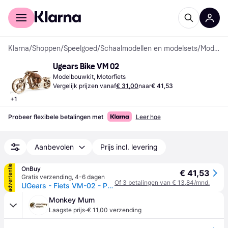
Voor shoppers
Voor bedrijven
Klarna
/
Shoppen
/
Speelgoed
/
Schaalmodellen en modelsets
/
Modelbouwkits
Ugears Bike VM 02
Modelbouwkit, Motorfiets
Vergelijk prijzen vanaf
€ 31,00
naar
€ 41,53
+
1
Probeer flexibele betalingen met
Leer hoe
Aanbevolen
Prijs incl. levering
advertentie
OnBuy
€ 41,53
Gratis verzending
,
4-6 dagen
Of 3 betalingen van € 13,84/mnd.
UGears - Fiets VM-02 - Puzzel van 189 stukken in multiplex voor een 14-jarige jongen
Monkey Mum
·
Laagste prijs
€ 11,00 verzending