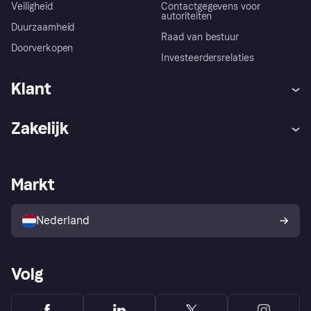
Veiligheid
Contactgegevens voor
autoriteiten
Duurzaamheid
Raad van bestuur
Doorverkopen
Investeerdersrelaties
Klant
Hulp
Klachten
Zakelijk
Login
Onze belofte
Webwinkelsupport
Developers
De Klarna app
Privacyinstellingen
Zakelijke login
Operationele status
Markt
Winkeloverzicht
Je herroepingsrecht
Verkoop met Klarna
Platformen en partners
Kopersbescherming voor
consumenten
Nederland
Volg