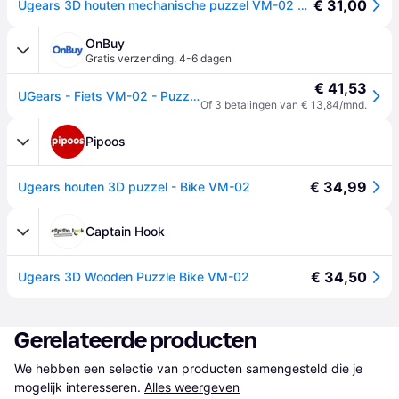
€ 31,00
Ugears 3D houten mechanische puzzel VM-02 Motor (chopper)
OnBuy
Gratis verzending
,
4-6 dagen
€ 41,53
UGears - Fiets VM-02 - Puzzel van 189 stukken in multiplex voor een 14-jarige jongen
Of 3 betalingen van € 13,84/mnd.
Pipoos
€ 34,99
Ugears houten 3D puzzel - Bike VM-02
Captain Hook
€ 34,50
Ugears 3D Wooden Puzzle Bike VM-02
Gerelateerde producten
We hebben een selectie van producten samengesteld die je 
mogelijk interesseren.
Alles weergeven