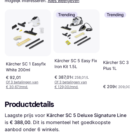
mogelijk interesseren.
Alles weergeven
Trending
Trending
Kärcher SC 5 Easy Fix
Kärcher SC 3 
Kärcher SC 1 Easyfix
Iron Kit 1.5L
Plus 1L
White 200ml
€ 387,01
€ 92,01
€ 258,01/L
Of 3 betalingen van
Of 3 betalingen van
€ 209
€ 30,67/mnd.
€ 129,00/mnd.
€ 209,00/
Productdetails
Laagste prijs voor 
Kärcher SC 5 Deluxe Signature Line
is 
€ 388,00
. Dit is momenteel het goedkoopste 
aanbod onder 
6
 winkels.