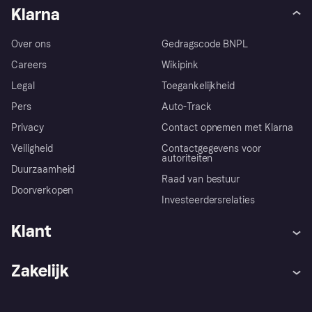
Klarna
Over ons
Gedragscode BNPL
Careers
Wikipink
Legal
Toegankelijkheid
Pers
Auto-Track
Privacy
Contact opnemen met Klarna
Veiligheid
Contactgegevens voor
autoriteiten
Duurzaamheid
Raad van bestuur
Doorverkopen
Investeerdersrelaties
Klant
Hulp
Klachten
Zakelijk
Login
Onze belofte
Webwinkelsupport
Developers
De Klarna app
Privacyinstellingen