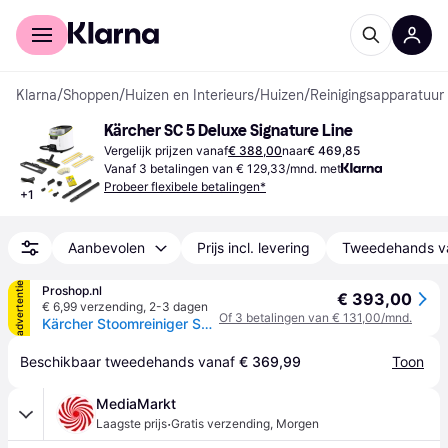
Voor shoppers
Voor bedrijven
Klarna
/
Shoppen
/
Huizen en Interieurs
/
Huizen
/
Reinigingsapparatuur 
Kärcher SC 5 Deluxe Signature Line
Vergelijk prijzen vanaf
€ 388,00
naar
€ 469,85
Vanaf 3 betalingen van € 129,33/mnd. met
Probeer flexibele betalingen*
+
1
Aanbevolen
Prijs incl. levering
Tweedehands v
advertentie
Proshop.nl
€ 393,00
€ 6,99 verzending
,
2-3 dagen
Of 3 betalingen van € 131,00/mnd.
Kärcher Stoomreiniger SC 5 DELUXE SIGNATURE LINE
Beschikbaar tweedehands vanaf 
€ 369,99
Toon
MediaMarkt
·
Laagste prijs
Gratis verzending
,
Morgen