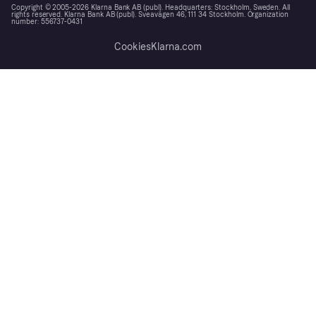
Copyright © 2005-2026 Klarna Bank AB (publ). Headquarters: Stockholm, Sweden. All
rights reserved. Klarna Bank AB (publ). Sveavägen 46, 111 34 Stockholm. Organization
number: 556737-0431
Cookies
Klarna.com