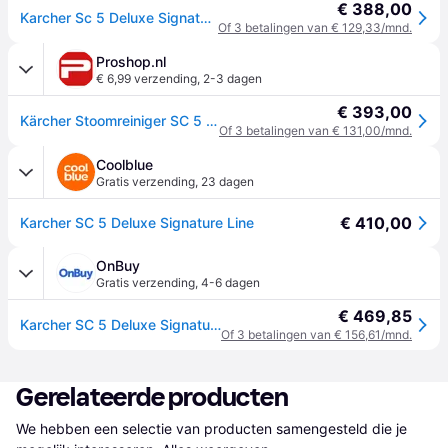
€ 388,00
Karcher Sc 5 Deluxe Signature Line Stoomreiniger Wit
Of 3 betalingen van € 129,33/mnd.
Proshop.nl
€ 6,99 verzending
,
2-3 dagen
€ 393,00
Kärcher Stoomreiniger SC 5 DELUXE SIGNATURE LINE
Of 3 betalingen van € 131,00/mnd.
Coolblue
Gratis verzending
,
23 dagen
€ 410,00
Karcher SC 5 Deluxe Signature Line
OnBuy
Gratis verzending
,
4-6 dagen
€ 469,85
Karcher SC 5 Deluxe Signature Line Stoomreiniger - Druk 4.2 bar - Stoomafgifte 50 g/min - Design Signature Line
Of 3 betalingen van € 156,61/mnd.
Gerelateerde producten
We hebben een selectie van producten samengesteld die je 