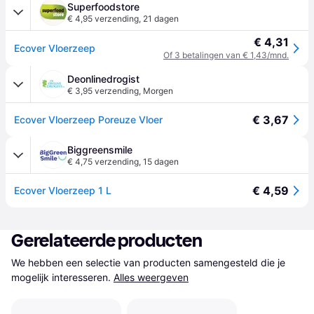
Superfoodstore
€ 4,95 verzending
,
21 dagen
€ 4,31
Ecover Vloerzeep
Of 3 betalingen van € 1,43/mnd.
Deonlinedrogist
€ 3,95 verzending
,
Morgen
€ 3,67
Ecover Vloerzeep Poreuze Vloer
Biggreensmile
€ 4,75 verzending
,
15 dagen
€ 4,59
Ecover Vloerzeep 1 L
Gerelateerde producten
We hebben een selectie van producten samengesteld die je 
mogelijk interesseren.
Alles weergeven