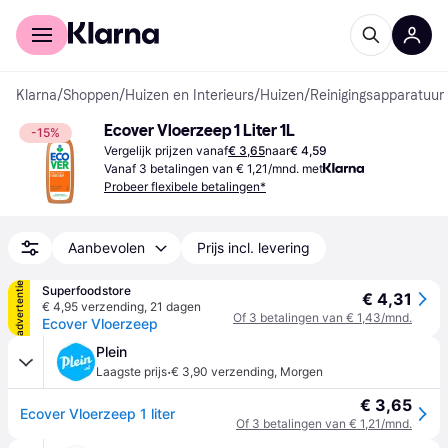
Voor shoppers
Voor bedrijven
Klarna
/
Shoppen
/
Huizen en Interieurs
/
Huizen
/
Reinigingsapparatuur 
Ecover Vloerzeep 1 Liter 1L
-15%
Vergelijk prijzen vanaf
€ 3,65
naar
€ 4,59
Vanaf 3 betalingen van € 1,21/mnd. met
Probeer flexibele betalingen*
Aanbevolen
Prijs incl. levering
advertentie
Superfoodstore
€ 4,31
€ 4,95 verzending
,
21 dagen
Of 3 betalingen van € 1,43/mnd.
Ecover Vloerzeep
Plein
·
Laagste prijs
€ 3,90 verzending
,
Morgen
€ 3,65
Ecover Vloerzeep 1 liter
Of 3 betalingen van € 1,21/mnd.