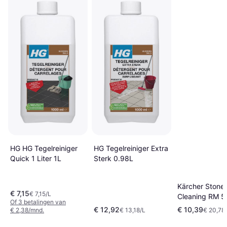
HG HG Tegelreiniger
HG Tegelreiniger Extra
Quick 1 Liter 1L
Sterk 0.98L
Kärcher Stone 
€ 7,15
€ 7,15/L
Cleaning RM 5
Of 3 betalingen van
500ml
€ 12,92
€ 10,39
€ 2,38/mnd.
€ 13,18/L
€ 20,78