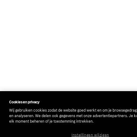
Cookies en privacy
Wij gebruiken cookies zodat de website goed werkt en om je browsegedrag
en analyseren. We delen ook gegevens met onze advertentiepartners. Je k
elk moment beheren of je toestemming intrekken.
Instellingen wijzigen