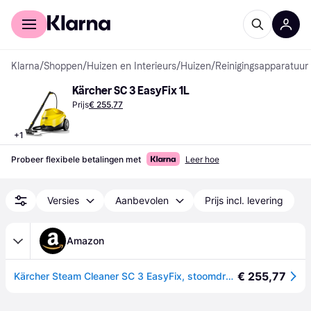
Voor shoppers
Voor bedrijven
Klarna
/
Shoppen
/
Huizen en Interieurs
/
Huizen
/
Reinigingsapparatuur 
Kärcher SC 3 EasyFix 1L
Prijs
€ 255,77
+
1
Probeer flexibele betalingen met
Leer hoe
Versies
Aanbevolen
Prijs incl. levering
Amazon
€ 255,77
Kärcher Steam Cleaner SC 3 EasyFix, stoomdruk: max. 3,5 bar, verwarmingstijd: 30 s, vermogen: 1900 W, oppervlaktevermogen: 75 m², tank: 1 l, met ontkalkingspatroon, vloerreinigingsset en sproeiers