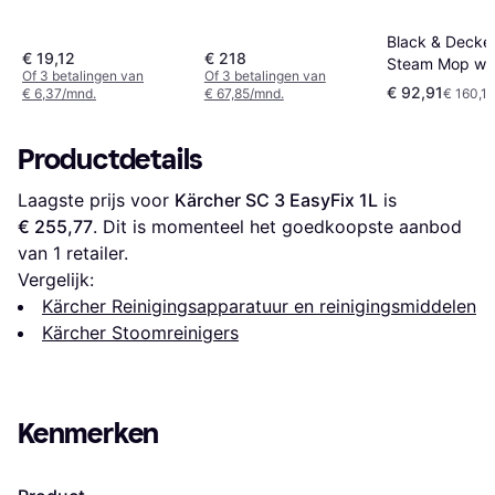
Black & Decker
€ 19,12
€ 218
Steam Mop wit
Of 3 betalingen van
Of 3 betalingen van
Handheld Ste
€ 92,91
€ 6,37/mnd.
€ 67,85/mnd.
€ 160,19
580ml
Productdetails
Laagste prijs voor 
Kärcher SC 3 EasyFix 1L
 is 
€ 255,77
. Dit is momenteel het goedkoopste aanbod 
van 1 retailer.
Vergelijk:
Kärcher Reinigingsapparatuur en reinigingsmiddelen
Kärcher Stoomreinigers
Kenmerken