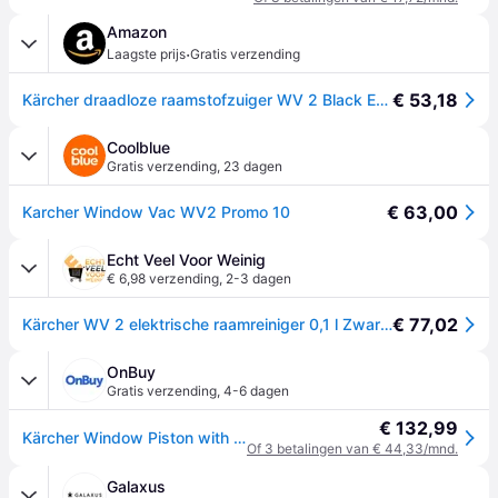
Amazon
·
Laagste prijs
Gratis verzending
€ 53,18
Kärcher draadloze raamstofzuiger WV 2 Black Edition (batterijduur: 35 min, 2x verwisselbare zuigmonden - breed en smal, spuitfles met microvezelafdekking, raamreinigerconcentraat 20 ml)
Coolblue
Gratis verzending
,
23 dagen
€ 63,00
Karcher Window Vac WV2 Promo 10
Echt Veel Voor Weinig
€ 6,98 verzending
,
2-3 dagen
€ 77,02
Kärcher WV 2 elektrische raamreiniger 0,1 l Zwart, Geel
OnBuy
Gratis verzending
,
4-6 dagen
€ 132,99
Kärcher Window Piston with Battery, 1.633-430.0
Of 3 betalingen van € 44,33/mnd.
Galaxus