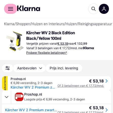
Voor shoppers
Voor bedrijven
Klarna
/
Shoppen
/
Huizen en Interieurs
/
Huizen
/
Reinigingsapparatuur 
Kärcher WV 2 Black Edition 
Black/Yellow 100ml
Vergelijk prijzen vanaf
€ 53,18
naar
€ 132,99
Vanaf 3 betalingen van € 17,72/mnd. met
Probeer flexibele betalingen*
Aanbevolen
Prijs incl. levering
advertentie
Proshop.nl
€ 53,18
€ 6,99 verzending
,
2-3 dagen
Of 3 betalingen van € 17,72/mnd.
Kärcher WV 2 Premium zwart Edition
Proshop.nl
·
Laagste prijs
€ 6,99 verzending
,
2-3 dagen
€ 53,18
Kärcher WV 2 Premium zwart Edition
Of 3 betalingen van € 17,72/mnd.