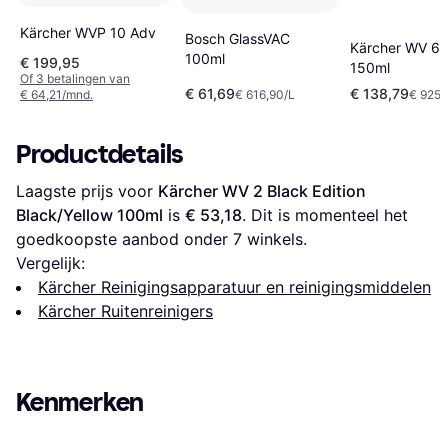
Kärcher WVP 10 Adv
Bosch GlassVAC
Kärcher WV 6 
100ml
€ 199,95
150ml
Of 3 betalingen van
€ 61,69
€ 138,79
€ 64,21/mnd.
€ 616,90/L
€ 925,
Productdetails
Laagste prijs voor 
Kärcher WV 2 Black Edition 
Black/Yellow 100ml
 is 
€ 53,18
. Dit is momenteel het 
goedkoopste aanbod onder 
7
 winkels.
Vergelijk:
Kärcher Reinigingsapparatuur en reinigingsmiddelen
Kärcher Ruitenreinigers
Kenmerken