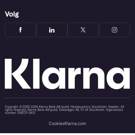
Volg
Copyright © 2005-2026 Klarna Bank AB (publ). Headquarters: Stockholm, Sweden. All
rights reserved. Klarna Bank AB (publ). Sveavägen 46, 111 34 Stockholm. Organization
number: 556737-0431
Cookies
Klarna.com