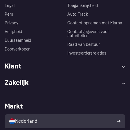
Legal
Toegankelijkheid
Pers
Auto-Track
Privacy
Contact opnemen met Klarna
Veiligheid
Contactgegevens voor
autoriteiten
Duurzaamheid
Raad van bestuur
Doorverkopen
Investeerdersrelaties
Klant
Hulp
Klachten
Zakelijk
Login
Onze belofte
Webwinkelsupport
Developers
De Klarna app
Privacyinstellingen
Zakelijke login
Operationele status
Markt
Winkeloverzicht
Je herroepingsrecht
Verkoop met Klarna
Platformen en partners
Kopersbescherming voor
consumenten
Nederland