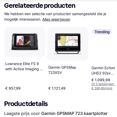
Gerelateerde producten
We hebben een selectie van producten samengesteld die je 
mogelijk interesseren.
Alles weergeven
Trending
Lowrance Elite FS 9
Garmin GPSMap
Garmin Echom
with Active Imaging 3-
723XSV
UHD2 92sv
in-1
kaartplotter fi
€ 1.099,99
met GT56UHD
Of 3 betalingen 
€ 957,99
€ 1.121,49
€ 366,66/mnd.
transducer
Productdetails
Laagste prijs voor 
Garmin GPSMAP 723 kaartplotter 