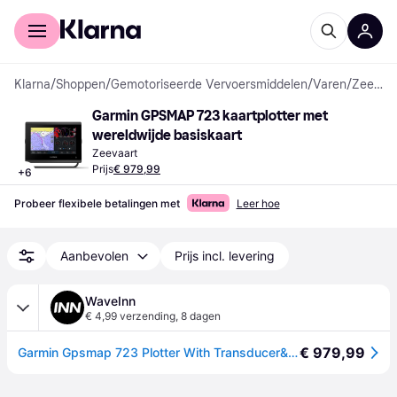
Voor shoppers
Voor bedrijven
Klarna
/
Shoppen
/
Gemotoriseerde Vervoersmiddelen
/
Varen
/
Zeevaarten
Garmin GPSMAP 723 kaartplotter met 
wereldwijde basiskaart
Zeevaart
Prijs
€ 979,99
+
6
Probeer flexibele betalingen met
Leer hoe
Aanbevolen
Prijs incl. levering
WaveInn
€ 4,99 verzending
,
8 dagen
€ 979,99
Garmin Gpsmap 723 Plotter With Transducer&cartography Zwart