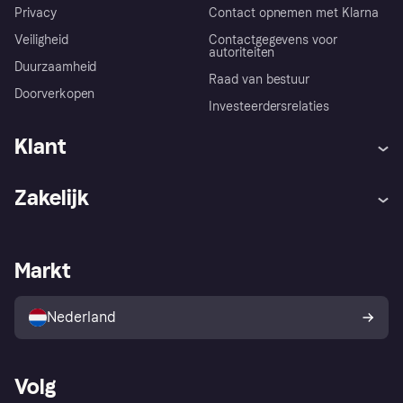
Privacy
Contact opnemen met Klarna
Veiligheid
Contactgegevens voor
autoriteiten
Duurzaamheid
Raad van bestuur
Doorverkopen
Investeerdersrelaties
Klant
Hulp
Klachten
Zakelijk
Login
Onze belofte
Webwinkelsupport
Developers
De Klarna app
Privacyinstellingen
Zakelijke login
Operationele status
Markt
Winkeloverzicht
Je herroepingsrecht
Verkoop met Klarna
Platformen en partners
Kopersbescherming voor
consumenten
Nederland
Volg