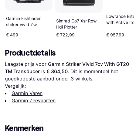
Lowrance Elite
Garmin Fishfinder
Simrad Go7 Xsr Row
with Active Im
striker vivid 7sv
Hdi Plotter
in-1
€ 499
€ 722,99
€ 957,99
Productdetails
Laagste prijs voor 
Garmin Striker Vivid 7cv With GT20-
TM Transducer
 is 
€ 364,50
. Dit is momenteel het 
goedkoopste aanbod onder 
3
 winkels.
Vergelijk:
Garmin Varen
Garmin Zeevaarten
Kenmerken