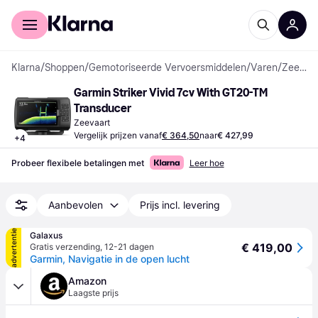
Voor shoppers
Voor bedrijven
Klarna
/
Shoppen
/
Gemotoriseerde Vervoersmiddelen
/
Varen
/
Zeevaarten
Garmin Striker Vivid 7cv With GT20-TM 
Transducer
Zeevaart
Vergelijk prijzen vanaf
€ 364,50
naar
€ 427,99
+
4
Probeer flexibele betalingen met
Leer hoe
Aanbevolen
Prijs incl. levering
advertentie
Galaxus
€ 419,00
Gratis verzending
,
12-21 dagen
Garmin, Navigatie in de open lucht
Amazon
Laagste prijs