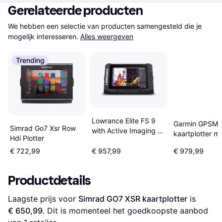
Gerelateerde producten
We hebben een selectie van producten samengesteld die je 
mogelijk interesseren.
Alles weergeven
Trending
Lowrance Elite FS 9
Garmin GPSMA
Simrad Go7 Xsr Row
with Active Imaging 3-
kaartplotter m
Hdi Plotter
in-1
wereldwijde
€ 722,99
€ 957,99
€ 979,99
basiskaart
Productdetails
Laagste prijs voor 
Simrad GO7 XSR kaartplotter
 is 
€ 650,99
. Dit is momenteel het goedkoopste aanbod 