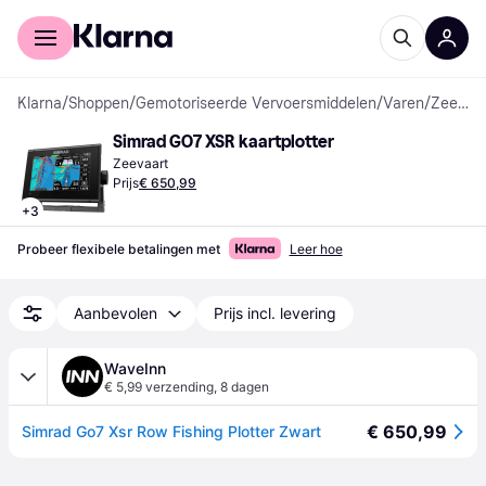
Voor shoppers
Voor bedrijven
Klarna
/
Shoppen
/
Gemotoriseerde Vervoersmiddelen
/
Varen
/
Zeevaarten
Simrad GO7 XSR kaartplotter
Zeevaart
Prijs
€ 650,99
+
3
Probeer flexibele betalingen met
Leer hoe
Aanbevolen
Prijs incl. levering
WaveInn
€ 5,99 verzending
,
8 dagen
€ 650,99
Simrad Go7 Xsr Row Fishing Plotter Zwart