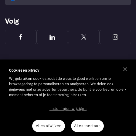
Volg
Cookies en privacy
Wij gebruiken cookies zodat de website goed werkt en om je
browsegedrag te personaliseren en analyseren. We delen ook
gegevens met onze advertentiepartners. Je kunt je voorkeuren op elk
moment beheren of je toestemming intrekken.
Instellingen wijzigen
Copyright © 2005-2026 Klarna Bank AB (publ). Headquarters: Stockholm, Sweden. All
rights reserved. Klarna Bank AB (publ). Sveavägen 46, 111 34 Stockholm. Organization
number: 556737-0431
Alles afwijzen
Alles toestaan
Cookies
Klarna.com