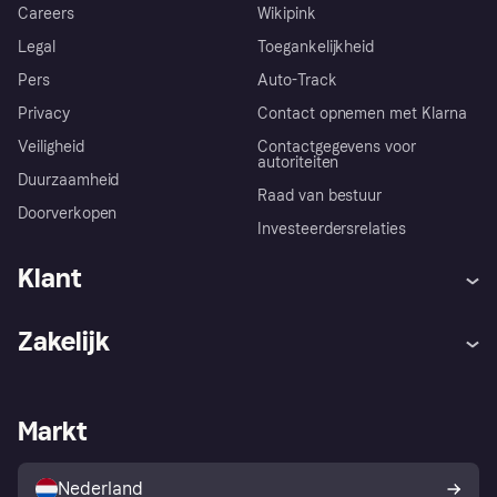
Careers
Wikipink
Legal
Toegankelijkheid
Pers
Auto-Track
Privacy
Contact opnemen met Klarna
Veiligheid
Contactgegevens voor
autoriteiten
Duurzaamheid
Raad van bestuur
Doorverkopen
Investeerdersrelaties
Klant
Hulp
Klachten
Zakelijk
Login
Onze belofte
Webwinkelsupport
Developers
De Klarna app
Privacyinstellingen
Zakelijke login
Operationele status
Markt
Winkeloverzicht
Je herroepingsrecht
Verkoop met Klarna
Platformen en partners
Kopersbescherming voor
consumenten
Nederland