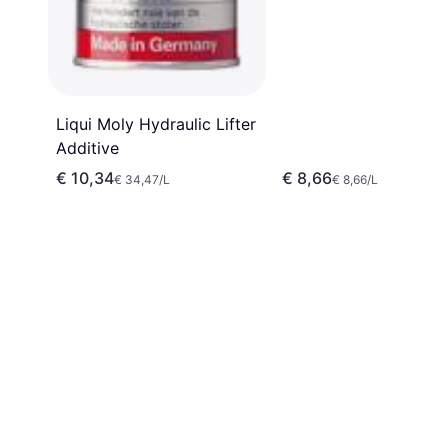
Liqui Moly Hydraulic Lifter
Additive
€ 10,34
€ 8,66
€ 34,47/L
€ 8,66/L