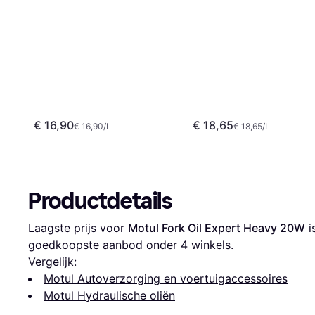
€ 16,90
€ 18,65
€ 16,90/L
€ 18,65/L
Productdetails
Laagste prijs voor 
Motul Fork Oil Expert Heavy 20W
 i
goedkoopste aanbod onder 
4
 winkels.
Vergelijk:
Motul Autoverzorging en voertuigaccessoires
Motul Hydraulische oliën