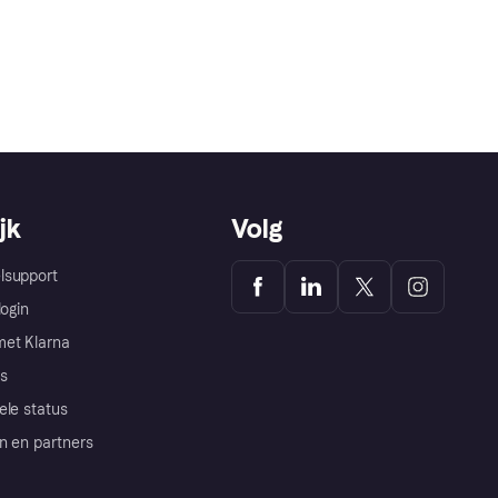
jk
Volg
lsupport
login
et Klarna
s
ele status
n en partners