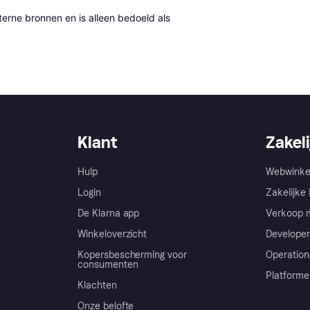
erne bronnen en is alleen bedoeld als 
Klant
Zakeli
Hulp
Webwinke
Login
Zakelijke 
De Klarna app
Verkoop m
Winkeloverzicht
Developer
Kopersbescherming voor
Operation
consumenten
Platforme
Klachten
Onze belofte