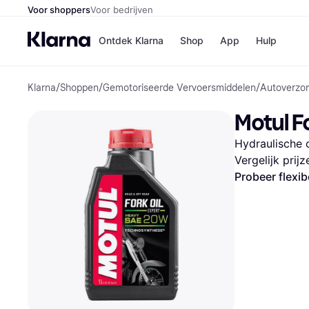
Voor shoppers
Voor bedrijven
Ontdek Klarna
Shop
App
Hulp
Klarna
/
Shoppen
/
Gemotoriseerde Vervoersmiddelen
/
Autoverzor
Winkels
MediaMark
B
Motul F
Bol
B
Booking.c
B
Hydraulische o
H&M
B
Kruidvat
Vergelijk prij
Probeer flexib
Winkeloverzich