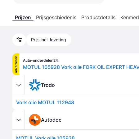
Prijzen
Prijsgeschiedenis
Productdetails
Kenmer
Prijs incl. levering
advertentie
Auto-onderdelen24
MOTUL 105928 Vork olie FORK OIL EXPERT HEA
Trodo
Vork olie MOTUL 112948
Autodoc
MOTUL Vork olie 105928