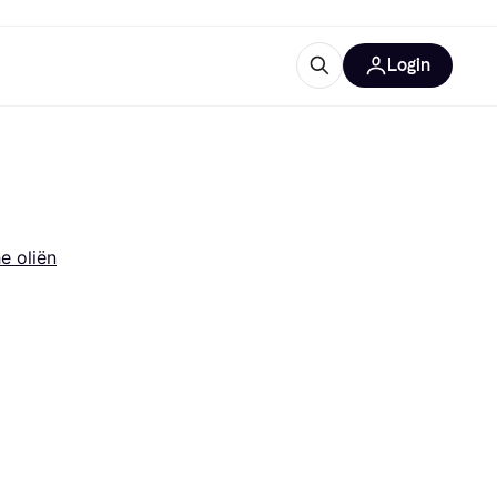
Login
ooruitrustingen
IM
e oliën
categorieën