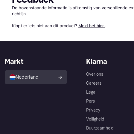
De bovenstaande informatie is afkomstig van verschillende ext
richtlijn.

Klopt er iets niet aan dit product? 
Meld het hier.
.
Markt
Klarna
Over ons
Nederland
Careers
Legal
Pers
Privacy
Veiligheid
Duurzaamheid