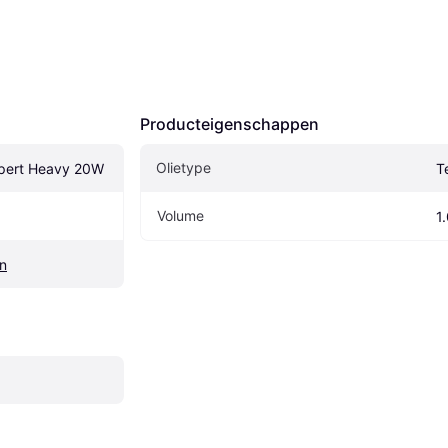
Producteigenschappen
Olietype
xpert Heavy 20W
T
Volume
1
ën