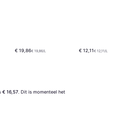
€ 19,86
€ 12,11
€ 19,86/L
€ 12,11/L
s 
€ 16,57
. Dit is momenteel het 