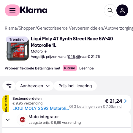
Voor shoppers
Voor bedrijven
Klarna
/
Shoppen
/
Gemotoriseerde Vervoersmiddelen
/
Autoverzorging
Liqui Moly 4T Synth Street Race 5W-40 
Trending
Motorolie 1L
Motorolie
Vergelijk prijzen vanaf
€ 15,45
naar
€ 21,76
Probeer flexibele betalingen met
Leer hoe
Aanbevolen
Prijs incl. levering
advertentie
Besteonderdelen
€ 21,24
€ 9,95 verzending
Of 3 betalingen van € 7,08/mnd.
LIQUI MOLY 2592 Motorolie 5W-40, Inhoud: 1L
Moto integrator
·
Laagste prijs
€ 9,99 verzending