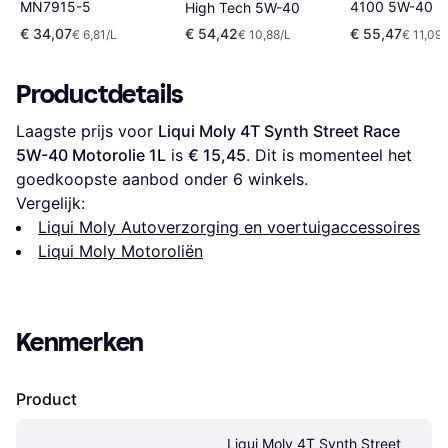
4100 5W-40
MN7915-5
High Tech 5W-40
€ 34,07
€ 54,42
€ 55,47
€ 6,81/L
€ 10,88/L
€ 11,09/
Productdetails
Laagste prijs voor 
Liqui Moly 4T Synth Street Race 
5W-40 Motorolie 1L
 is 
€ 15,45
. Dit is momenteel het 
goedkoopste aanbod onder 
6
 winkels.
Vergelijk:
Liqui Moly Autoverzorging en voertuigaccessoires
Liqui Moly Motoroliën
Kenmerken
Product
Liqui Moly 4T Synth Street 