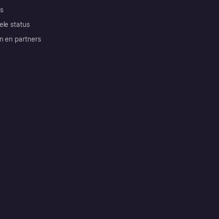
s
ele status
n en partners