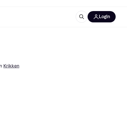
Login
trustingen
IM
n 
Krikken
gorieën