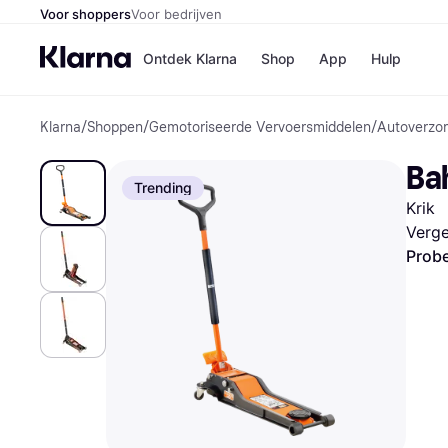
Voor shoppers
Voor bedrijven
Ontdek Klarna
Shop
App
Hulp
Klarna
/
Shoppen
/
Gemotoriseerde Vervoersmiddelen
/
Autoverzor
Winkels
Media
B
Ba
Bol
B
Trending
Booki
B
Krik
H&M
B
Kruidv
Verge
Probe
Winkelove