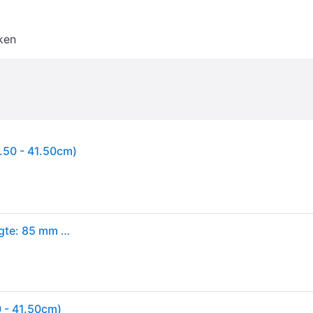
ken
.50 - 41.50cm)
Bahco BH1A1500 Verrijdbare autokrik 1.5 t Werkhoogte: 85 mm - 41.5 cm
 - 41.50cm)