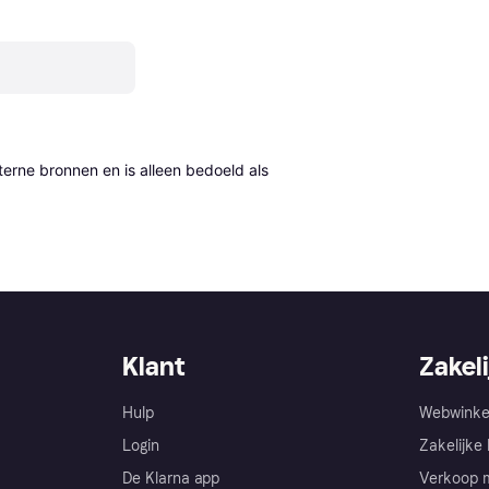
erne bronnen en is alleen bedoeld als 
Klant
Zakeli
Hulp
Webwinke
Login
Zakelijke 
De Klarna app
Verkoop m