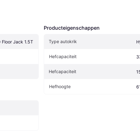
Producteigenschappen
Type autokrik
Floor Jack 1.5T
H
Hefcapaciteit
3
Hefcapaciteit
1
Hefhoogte
6