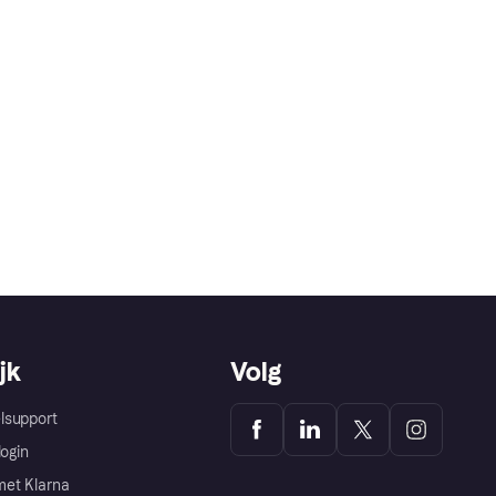
jk
Volg
lsupport
login
et Klarna