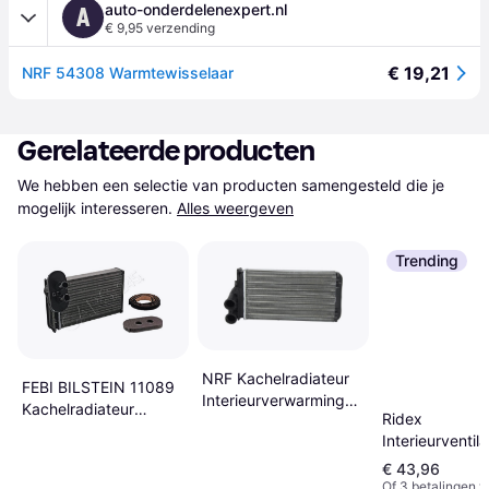
auto-onderdelenexpert.nl
A
€ 9,95 verzending
€ 19,21
NRF 54308 Warmtewisselaar
Gerelateerde producten
We hebben een selectie van producten samengesteld die je 
mogelijk interesseren.
Alles weergeven
Trending
NRF Kachelradiateur
FEBI BILSTEIN 11089
Interieurverwarming
Kachelradiateur
Ridex
54251
Interieurverwarming
Interieurventil
Voertuigen Met
€ 43,96
Links 2669I01
Of 3 betalingen 