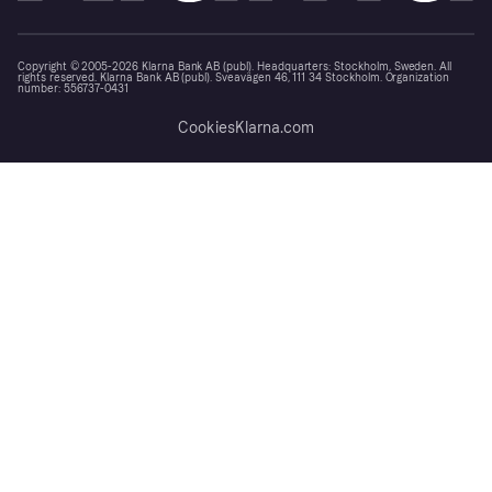
Copyright © 2005-2026 Klarna Bank AB (publ). Headquarters: Stockholm, Sweden. All
rights reserved. Klarna Bank AB (publ). Sveavägen 46, 111 34 Stockholm. Organization
number: 556737-0431
Cookies
Klarna.com