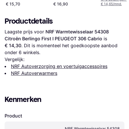
€ 15,70
€ 16,90
€ 14,65/mnd.
Productdetails
Laagste prijs voor 
NRF Warmtewisselaar 54308 
Citroën Berlingo First I PEUGEOT 306 Cabrio
 is 
€ 14,30
. Dit is momenteel het goedkoopste aanbod 
onder 
6
 winkels.
Vergelijk:
NRF Autoverzorging en voertuigaccessoires
NRF Autoverwarmers
Kenmerken
Product
NRF Warmtewisselaar 54308 