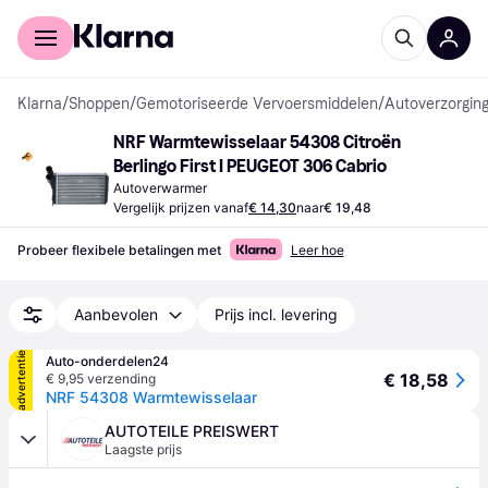
Voor shoppers
Voor bedrijven
Klarna
/
Shoppen
/
Gemotoriseerde Vervoersmiddelen
/
Autoverzorging
NRF Warmtewisselaar 54308 Citroën 
Berlingo First I PEUGEOT 306 Cabrio
Autoverwarmer
Vergelijk prijzen vanaf
€ 14,30
naar
€ 19,48
Probeer flexibele betalingen met
Leer hoe
Aanbevolen
Prijs incl. levering
advertentie
Auto-onderdelen24
€ 18,58
€ 9,95 verzending
NRF 54308 Warmtewisselaar
AUTOTEILE PREISWERT
Laagste prijs