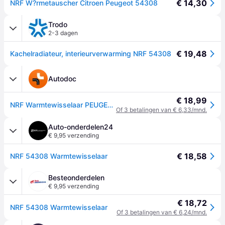
€ 14,30
NRF W?rmetauscher Citroen Peugeot 54308
Trodo
2-3 dagen
€ 19,48
Kachelradiateur, interieurverwarming NRF 54308
Autodoc
€ 18,99
NRF Warmtewisselaar PEUGEOT,CITROËN 54308 644878,644881,6448C8 Voorverwarmer, interieurverwarming 96103384,96103388
Of 3 betalingen van € 6,33/mnd.
Auto-onderdelen24
€ 9,95 verzending
€ 18,58
NRF 54308 Warmtewisselaar
Besteonderdelen
€ 9,95 verzending
€ 18,72
NRF 54308 Warmtewisselaar
Of 3 betalingen van € 6,24/mnd.