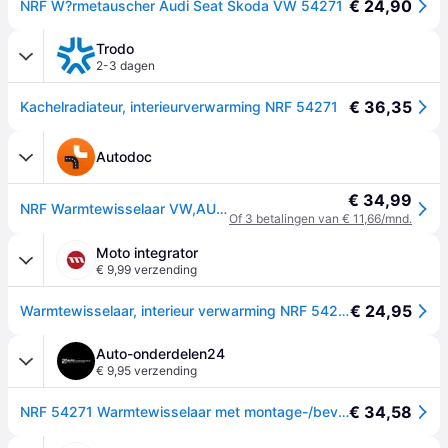
€ 24,90
NRF W?rmetauscher Audi Seat Skoda VW 54271
Trodo
2-3 dagen
€ 36,35
Kachelradiateur, interieurverwarming NRF 54271
Autodoc
€ 34,99
NRF Warmtewisselaar VW,AUDI,SKODA 54271 1K0819031,1K0819031A,1K0819031B Voorverwarmer, interieurverwarming 1K0819031C,1K0819031D,1K0819031E
Of 3 betalingen van € 11,66/mnd.
Moto integrator
€ 9,99 verzending
€ 24,95
Warmtewisselaar, interieur verwarming NRF 54271
Auto-onderdelen24
€ 9,95 verzending
€ 34,58
NRF 54271 Warmtewisselaar met montage-/bevestigingsmateriaal