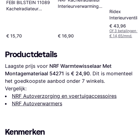
FEBI BILSTEIN 11089
Interieurverwarming
Kachelradiateur
Ridex
54251
Interieurverwarming
Interieurventil
Voertuigen Met
€ 43,96
Links 2669I01
Of 3 betalingen 
€ 15,70
€ 16,90
€ 14,65/mnd.
Productdetails
Laagste prijs voor 
NRF Warmtewisselaar Met 
Montagemateriaal 54271
 is 
€ 24,90
. Dit is momenteel 
het goedkoopste aanbod onder 
7
 winkels.
Vergelijk:
NRF Autoverzorging en voertuigaccessoires
NRF Autoverwarmers
Kenmerken