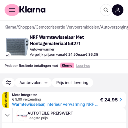
Voor shoppers
Voor bedrijven
Klarna
/
Shoppen
/
Gemotoriseerde Vervoersmiddelen
/
Autoverzorging
NRF Warmtewisselaar Met 
Montagemateriaal 54271
Autoverwarmer
Vergelijk prijzen vanaf
€ 24,90
naar
€ 36,35
+
1
Probeer flexibele betalingen met
Leer hoe
Aanbevolen
Prijs incl. levering
advertentie
Moto integrator
€ 24,95
€ 9,99 verzending
Warmtewisselaar, interieur verwarming NRF 54271
AUTOTEILE PREISWERT
Laagste prijs