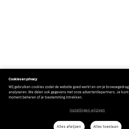
Cookies en privacy
Wij gebruiken cookies zodat de website goed werkt en om je browsegedrag
analyseren. We delen ook gegevens met onze advertentiepartners. Je kunt 
moment beheren of je toestemming intrekken.
Instellingen wijzigen
Alles afwijzen
Alles toestaan