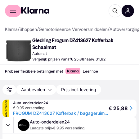
Voor shoppers
Voor bedrijven
Klarna
/
Shoppen
/
Gemotoriseerde Vervoersmiddelen
/
Autoverzorging
Gledring Frogum DZ413627 Kofferbak 
Schaalmat
Automat
Vergelijk prijzen vanaf
€ 25,88
naar
€ 31,62
Probeer flexibele betalingen met
Leer hoe
Aanbevolen
Prijs incl. levering
advertentie
Auto-onderdelen24
€ 25,88
€ 9,95 verzending
FROGUM DZ413627 Kofferbak / bagageruimte schaalmat Rubber, Op maat gemaakt
Auto-onderdelen24
·
Laagste prijs
€ 9,95 verzending