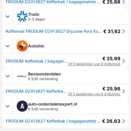
€ 25,88
FROGUM DZ413627 Kofferbak / bagageruimte schaalmat Rubber, Op maat gemaakt
Trodo
2-3 dagen
€ 31,62
Koffermat FROGUM DZ413627 Dryzone Ford Kuga III Titanium 2019+
Autodoc
€ 25,99
FROGUM Kofferbak / bagageruimte schaalmat FORD DZ413627 Kofferbakmat
Of 3 betalingen van € 8,66/mnd.
Besteonderdelen
€ 9,95 verzending
€ 25,96
FROGUM DZ413627 Kofferbak / bagageruimte schaalmat Rubber, Op maat gemaakt
Of 3 betalingen van € 8,65/mnd.
auto-onderdelenexpert.nl
A
€ 9,95 verzending
€ 26,63
FROGUM DZ413627 Kofferbak / bagageruimte schaalmat Kofferruimte