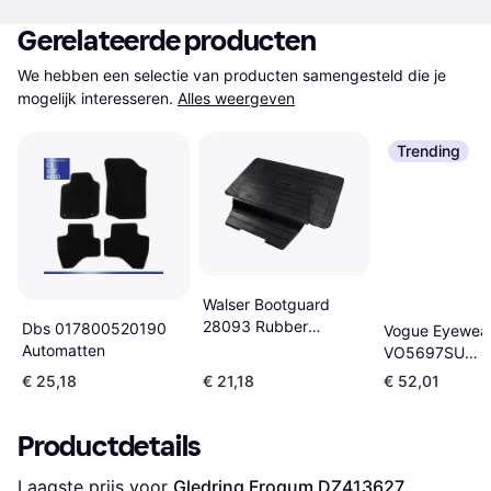
Gerelateerde producten
We hebben een selectie van producten samengesteld die je 
mogelijk interesseren.
Alles weergeven
Trending
Walser Bootguard
28093 Rubber
Dbs 017800520190
Vogue Eyewea
Slipvast
Automatten
VO5697SU
Sunglasses Ful
€ 25,18
€ 21,18
€ 52,01
Bordeaux
Productdetails
Laagste prijs voor 
Gledring Frogum DZ413627 