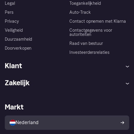
Legal
Toegankelijkheid
Pers
Auto-Track
Privacy
Contact opnemen met Klarna
Veiligheid
Contactgegevens voor
autoriteiten
Duurzaamheid
Raad van bestuur
Doorverkopen
Investeerdersrelaties
Klant
Hulp
Klachten
Zakelijk
Login
Onze belofte
Webwinkelsupport
Developers
De Klarna app
Privacyinstellingen
Zakelijke login
Operationele status
Markt
Winkeloverzicht
Je herroepingsrecht
Verkoop met Klarna
Platformen en partners
Kopersbescherming voor
consumenten
Nederland