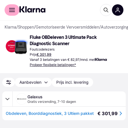
Voor shoppers
Voor bedrijven
Klarna
/
Shoppen
/
Gemotoriseerde Vervoersmiddelen
/
Autoverzorging
Fluke OBDeleven 3 Ultimate Pack 
Diagnostic Scanner
Foutcodelezers
Prijs
€ 301,99
Vanaf 3 betalingen van € 82,97/mnd. met
Probeer flexibele betalingen*
Aanbevolen
Prijs incl. levering
Galaxus
Gratis verzending
,
7-10 dagen
€ 301,99
Obdeleven, Boorddiagnostiek, 3 Ultiem pakket