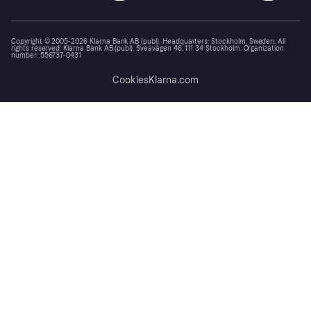
Copyright © 2005-2026 Klarna Bank AB (publ). Headquarters: Stockholm, Sweden. All
rights reserved. Klarna Bank AB (publ). Sveavägen 46, 111 34 Stockholm. Organization
number: 556737-0431
Cookies
Klarna.com