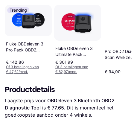
Trending
Fluke OBDeleven 3
Fluke OBDeleven 3
Pro Pack OBD2
Pro OBD2 Dia
Ultimate Pack
Diagnosetool
Scan Werkzeu
Diagnostic Scanner
€ 142,86
€ 301,99
Of 3 betalingen van
Of 3 betalingen van
€ 94,90
€ 47,62/mnd.
€ 82,97/mnd.
Productdetails
Laagste prijs voor 
OBDeleven 3 Bluetooth OBD2 
Diagnostic Tool
 is 
€ 77,65
. Dit is momenteel het 
goedkoopste aanbod onder 
4
 winkels.