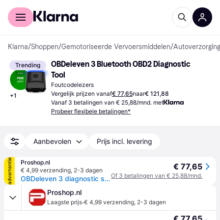
Voor shoppers
Voor bedrijven
Klarna
/
Shoppen
/
Gemotoriseerde Vervoersmiddelen
/
Autoverzorging
OBDeleven 3 Bluetooth OBD2 Diagnostic 
Trending
Tool
Foutcodelezers
Vergelijk prijzen vanaf
€ 77,65
naar
€ 121,88
+
1
Vanaf 3 betalingen van € 25,88/mnd. met
Probeer flexibele betalingen*
Aanbevolen
Prijs incl. levering
advertentie
Proshop.nl
€ 77,65
€ 4,99 verzending
,
2-3 dagen
Of 3 betalingen van € 25,88/mnd.
OBDeleven 3 diagnostic scanner
Proshop.nl
·
Laagste prijs
€ 4,99 verzending
,
2-3 dagen
€ 77,65