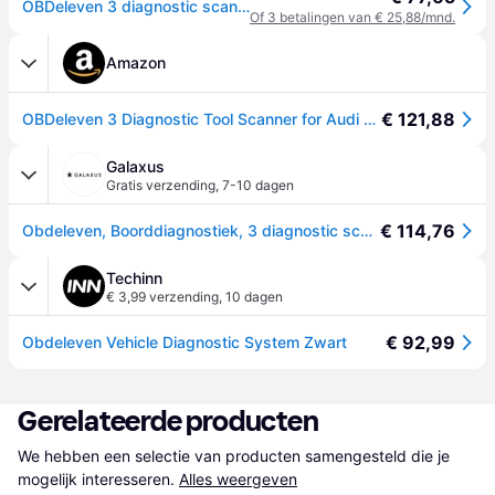
OBDeleven 3 diagnostic scanner
Of 3 betalingen van € 25,88/mnd.
Amazon
€ 121,88
OBDeleven 3 Diagnostic Tool Scanner for Audi Seat Cupra Skoda Volkswagen BMW Mini Toyota Ford (Android & iOS)
Galaxus
Gratis verzending
,
7-10 dagen
€ 114,76
Obdeleven, Boorddiagnostiek, 3 diagnostic scanner
Techinn
€ 3,99 verzending
,
10 dagen
€ 92,99
Obdeleven Vehicle Diagnostic System Zwart
Gerelateerde producten
We hebben een selectie van producten samengesteld die je 
mogelijk interesseren.
Alles weergeven