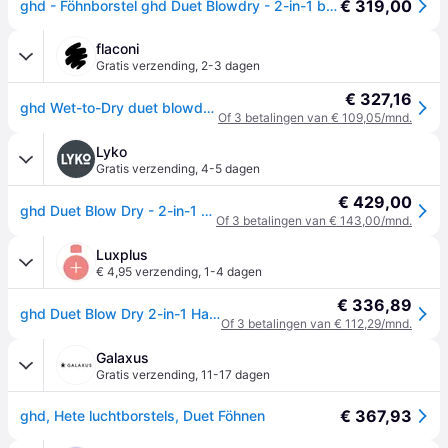
€ 319,00
ghd - Föhnborstel ghd Duet Blowdry - 2-in-1 borstel
flaconi
Gratis verzending
,
2-3 dagen
€ 327,16
ghd Wet-to-Dry duet blowdry Hair Dryer Brush schwarz Föhnborstel
Of 3 betalingen van € 109,05/mnd.
Lyko
Gratis verzending
,
4-5 dagen
€ 429,00
ghd Duet Blow Dry - 2-in-1 Hair Dryer Brush Black
Of 3 betalingen van € 143,00/mnd.
Luxplus
€ 4,95 verzending
,
1-4 dagen
€ 336,89
ghd Duet Blow Dry 2-in-1 Hair Dryer Brush Black 1 st
Of 3 betalingen van € 112,29/mnd.
Galaxus
Gratis verzending
,
11-17 dagen
€ 367,93
ghd, Hete luchtborstels, Duet Föhnen