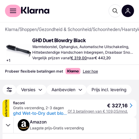
Voor shoppers
Voor bedrijven
Klarna
/
Shoppen
/
Gezondheid & Schoonheid
/
Schoonheden
/
Haarstyl
GHD Duet Blowdry Black
Warmteborstel, Ophanglus, Automatische Uitschakeling, 
Hittebestendige Handschoen Inbegrepen, Draaibaar Snoer, 
Hete Lucht
Vergelijk prijzen vanaf
€ 319,00
naar
€ 442,20
+
1
Probeer flexibele betalingen met
Leer hoe
Versies
Aanbevolen
Prijs incl. levering
advertentie
flaconi
€ 327,16
Gratis verzending
,
2-3 dagen
Of 3 betalingen van € 109,05/mnd.
ghd Wet-to-Dry duet blowdry Hair Dryer Brush schwarz Föhnborstel
Amazon
·
Laagste prijs
Gratis verzending