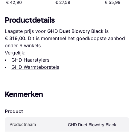
Volumizer RVDR5222
€ 42,90
€ 27,59
€ 55,99
Black
Productdetails
Laagste prijs voor 
GHD Duet Blowdry Black
 is 
€ 319,00
. Dit is momenteel het goedkoopste aanbod 
onder 
6
 winkels.
Vergelijk:
GHD Haarstylers
GHD Warmteborstels
Kenmerken
Product
Productnaam
GHD Duet Blowdry Black