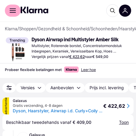
Voor shoppers
Voor bedrijven
Klarna
/
Shoppen
/
Gezondheid & Schoonheid
/
Schoonheden
/
Haarstyl
Dyson Airwrap ind Multistyler Amber Silk
Trending
Multistyler, Roterende borstel, Concentratormondstuk 
Inbegrepen, Keramiek, Verwisselbare Kop, Hoes 
Inbegrepen, Aan/Uit Knop
Vergelijk prijzen vanaf
€ 422,62
naar
€ 549,00
Probeer flexibele betalingen met
Leer hoe
Versies
Aanbevolen
Prijs incl. levering
T
advertentie
Galaxus
€ 422,62
Gratis verzending
,
4-8 dagen
Dyson, Haarstyler, Airwrap i.d. Curly+Coily (6Essays)
Beschikbaar tweedehands vanaf 
€ 409,00
Toon
Galaxus