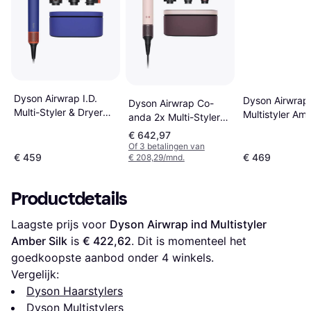
Dyson Airwrap I.D.
Dyson Airwrap 
Dyson Airwrap Co-
Multi-Styler & Dryer
Multistyler Amb
anda 2x Multi-Styler
Straight + Wavy Vinca
Straight + Wavy -
€ 642,97
Blue/Topaz
Ceramic Pink/Rose
Of 3 betalingen van
€ 459
€ 469
€ 208,29/mnd.
Gold
Productdetails
Laagste prijs voor 
Dyson Airwrap ind Multistyler 
Amber Silk
 is 
€ 422,62
. Dit is momenteel het 
goedkoopste aanbod onder 
4
 winkels.
Vergelijk:
Dyson Haarstylers
Dyson Multistylers