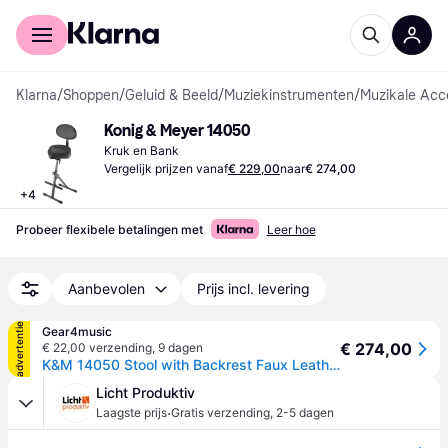
Voor shoppers
Voor bedrijven
Klarna
/
Shoppen
/
Geluid & Beeld
/
Muziekinstrumenten
/
Muzikale Acc
Konig & Meyer 14050
Kruk en Bank
Vergelijk prijzen vanaf
€ 229,00
naar
€ 274,00
+
4
Probeer flexibele betalingen met
Leer hoe
Aanbevolen
Prijs incl. levering
advertentie
Gear4music
€ 274,00
€ 22,00 verzending
,
9 dagen
K&M 14050 Stool with Backrest Faux Leather
Licht Produktiv
·
Laagste prijs
Gratis verzending
,
2-5 dagen