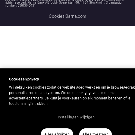
rights reserved. Klarna Bank AB (publ). Sveavägen 46, 111 34 Stockholm. Organization
number: 556737-0431
Cookies
Klarna.com
Cookies en privacy
Wij gebruiken cookies zodat de website goed werkt en om je browsegedrag
personaliseren en analyseren. We delen ook gegevens met onze
advertentiepartners. Je kunt je voorkeuren op elk moment beheren of je
toestemming intrekken.
Instellingen wijzigen
Alles afwijzen
Alles toestaan