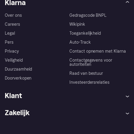
Klarna
Over ons
Gedragscode BNPL
Careers
Wikipink
Legal
Toegankelijkheid
Pers
Auto-Track
Privacy
Contact opnemen met Klarna
Veiligheid
Contactgegevens voor
autoriteiten
Duurzaamheid
Raad van bestuur
Doorverkopen
Investeerdersrelaties
Klant
Hulp
Klachten
Zakelijk
Login
Onze belofte
Webwinkelsupport
Developers
De Klarna app
Privacyinstellingen