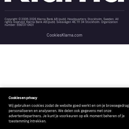
Copyright © 2005-2026 Klarna Bank AB (publ). Headquarters: Stockholm, Sweden. All
rights reserved. Klarna Bank AB (publ). Sveavägen 46, 111 34 Stockholm. Organization
number: 556737-0431
Cookies
Klarna.com
Cookies en privacy
Wij gebruiken cookies zodat de website goed werkt en om je browsegedrag
personaliseren en analyseren. We delen ook gegevens met onze
advertentiepartners. Je kunt je voorkeuren op elk moment beheren of je
toestemming intrekken.