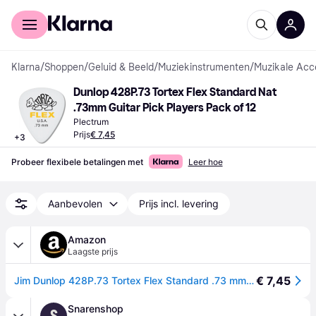
Voor shoppers
Voor bedrijven
Klarna
/
Shoppen
/
Geluid & Beeld
/
Muziekinstrumenten
/
Muzikale Acc
Dunlop 428P.73 Tortex Flex Standard Nat 
.73mm Guitar Pick Players Pack of 12
Plectrum
Prijs
€ 7,45
+
3
Probeer flexibele betalingen met
Leer hoe
Aanbevolen
Prijs incl. levering
Amazon
Laagste prijs
€ 7,45
Jim Dunlop 428P.73 Tortex Flex Standard .73 mm verpakking/12
Snarenshop
S