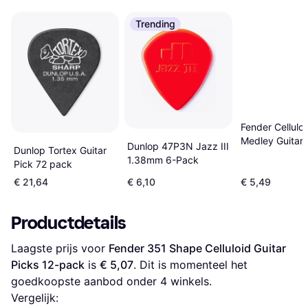
Trending
Fender Celluloi
Medley Guitar 
Dunlop ‎47P3N Jazz III
Dunlop Tortex Guitar
Thin Pack of 1
1.38mm 6-Pack
Pick 72 pack
€ 21,64
€ 6,10
€ 5,49
Productdetails
Laagste prijs voor 
Fender 351 Shape Celluloid Guitar 
Picks 12-pack
 is 
€ 5,07
. Dit is momenteel het 
goedkoopste aanbod onder 
4
 winkels.
Vergelijk: