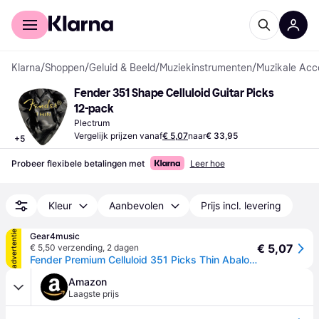
Voor shoppers
Voor bedrijven
Klarna
/
Shoppen
/
Geluid & Beeld
/
Muziekinstrumenten
/
Muzikale Acc
Fender 351 Shape Celluloid Guitar Picks 
12-pack
Plectrum
Vergelijk prijzen vanaf
€ 5,07
naar
€ 33,95
+
5
Probeer flexibele betalingen met
Leer hoe
Kleur
Aanbevolen
Prijs incl. levering
advertentie
Gear4music
€ 5,07
€ 5,50 verzending
,
2 dagen
Fender Premium Celluloid 351 Picks Thin Abalone 12 Pack
Amazon
Laagste prijs