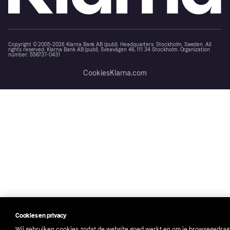
Copyright © 2005-2026 Klarna Bank AB (publ). Headquarters: Stockholm, Sweden. All
rights reserved. Klarna Bank AB (publ). Sveavägen 46, 111 34 Stockholm. Organization
number: 556737-0431
Cookies
Klarna.com
Cookies en privacy
Wij gebruiken cookies zodat de website goed werkt en om je browsegedrag