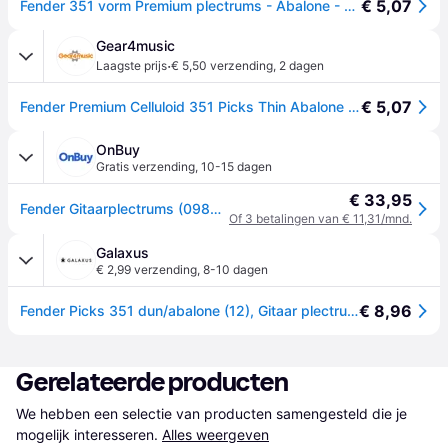
€ 5,07
Fender 351 vorm Premium plectrums - Abalone - Dun - Set van 12 tellen
Gear4music
·
Laagste prijs
€ 5,50 verzending
,
2 dagen
€ 5,07
Fender Premium Celluloid 351 Picks Thin Abalone 12 Pack
OnBuy
Gratis verzending
,
10-15 dagen
€ 33,95
Fender Gitaarplectrums (0980351705)
Of 3 betalingen van € 11,31/mnd.
Galaxus
€ 2,99 verzending
,
8-10 dagen
€ 8,96
Fender Picks 351 dun/abalone (12), Gitaar plectrums
Gerelateerde producten
We hebben een selectie van producten samengesteld die je 
mogelijk interesseren.
Alles weergeven