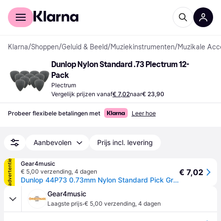
Voor shoppers
Voor bedrijven
Klarna
/
Shoppen
/
Geluid & Beeld
/
Muziekinstrumenten
/
Muzikale Acc
Dunlop Nylon Standard .73 Plectrum 12-
Pack
Plectrum
Vergelijk prijzen vanaf
€ 7,02
naar
€ 23,90
Probeer flexibele betalingen met
Leer hoe
Aanbevolen
Prijs incl. levering
advertentie
Gear4music
€ 7,02
€ 5,00 verzending
,
4 dagen
Dunlop 44P73 0.73mm Nylon Standard Pick Grey Players Pack of 12
Gear4music
·
Laagste prijs
€ 5,00 verzending
,
4 dagen