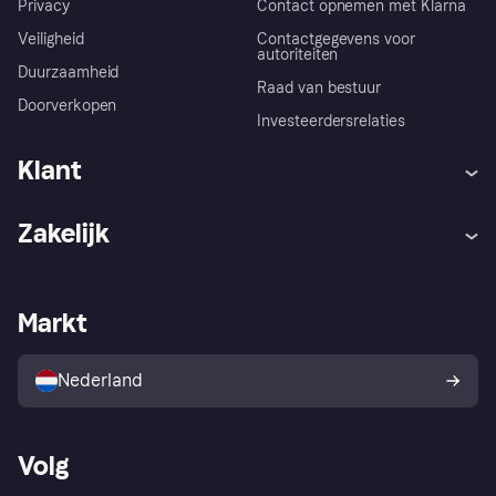
Privacy
Contact opnemen met Klarna
Veiligheid
Contactgegevens voor
autoriteiten
Duurzaamheid
Raad van bestuur
Doorverkopen
Investeerdersrelaties
Klant
Hulp
Klachten
Zakelijk
Login
Onze belofte
Webwinkelsupport
Developers
De Klarna app
Privacyinstellingen
Zakelijke login
Operationele status
Markt
Winkeloverzicht
Je herroepingsrecht
Verkoop met Klarna
Platformen en partners
Kopersbescherming voor
consumenten
Nederland
Volg