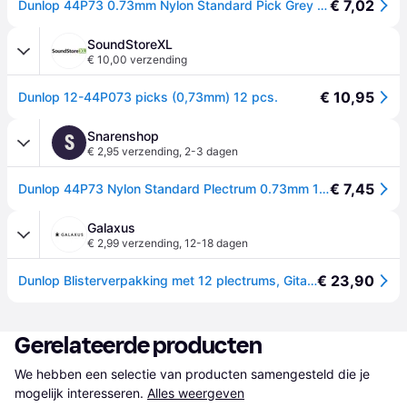
€ 7,02
Dunlop 44P73 0.73mm Nylon Standard Pick Grey Players Pack of 12
SoundStoreXL
€ 10,00 verzending
€ 10,95
Dunlop 12-44P073 picks (0,73mm) 12 pcs.
Snarenshop
S
€ 2,95 verzending
,
2-3 dagen
€ 7,45
Dunlop 44P73 Nylon Standard Plectrum 0.73mm 12-Pack
Galaxus
€ 2,99 verzending
,
12-18 dagen
€ 23,90
Dunlop Blisterverpakking met 12 plectrums, Gitaar plectrums
Gerelateerde producten
We hebben een selectie van producten samengesteld die je 
mogelijk interesseren.
Alles weergeven