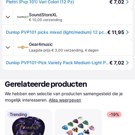
€ 7,02
Plettri (Pvp 101) Vari Colori (12 Pz)
SoundStoreXL
€ 10,00 verzending
€ 11,95
Dunlop PVP101 picks mixed (light/medium) 12 pcs.
Gear4music
·
Laagste prijs
€ 3,00 verzending
,
4 dagen
€ 7,02
Dunlop PVP101-Pick Variety Pack Medium-Light Players Pack of 12
Gerelateerde producten
We hebben een selectie van producten samengesteld die je 
mogelijk interesseren.
Alles weergeven
Trending
-19%