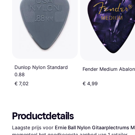
Dunlop Nylon Standard
Fender Medium Abalo
0.88
€ 7,02
€ 4,99
Productdetails
Laagste prijs voor 
Ernie Ball Nylon Gitaarplectrums 
momenteel het goedkoopste aanbod van 1 retailer.