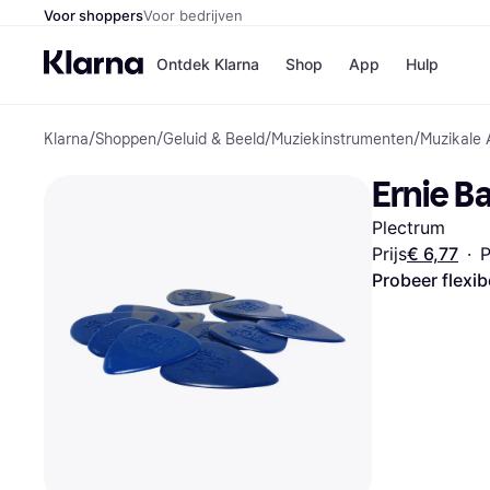
Voor shoppers
Voor bedrijven
Ontdek Klarna
Shop
App
Hulp
Klarna
/
Shoppen
/
Geluid & Beeld
/
Muziekinstrumenten
/
Muzikale 
Winkels
Media
B
Ernie B
Bol
B
Booki
B
Plectrum
H&M
B
Kruidv
Prijs
€ 6,77
·
P
Probeer flexib
Winkelove