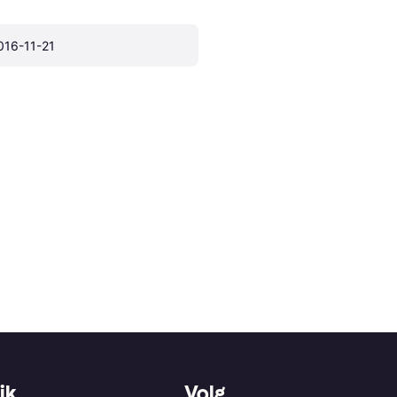
016-11-21
jk
Volg