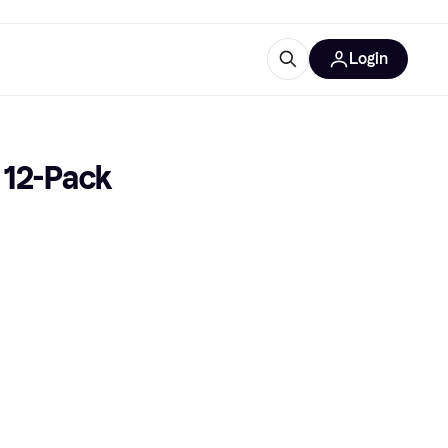
Login
trustingen
IM
 12-Pack
gorieën