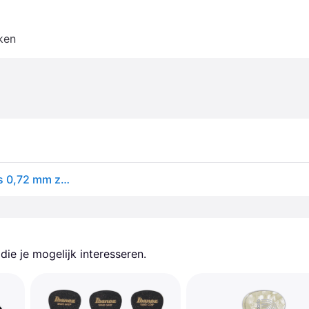
ken
Ernie Ball Middelgrote spuitgegoten nylon plectrums 0,72 mm zak van 12
ie je mogelijk interesseren.