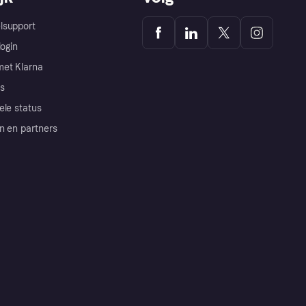
lsupport
login
et Klarna
s
ele status
n en partners