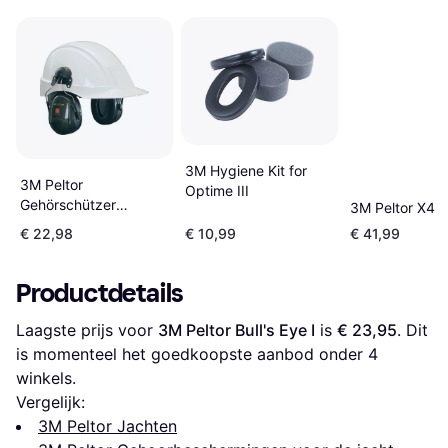
3M Hygiene Kit for
3M Peltor
Optime III
Gehörschützer
3M Peltor X4 E
Optime2 H520P3E.
€ 22,98
€ 10,99
€ 41,99
m.Helmbefestigung
Productdetails
Laagste prijs voor 
3M Peltor Bull's Eye I
 is 
€ 23,95
. Dit 
is momenteel het goedkoopste aanbod onder 
4
winkels.
Vergelijk:
3M Peltor Jachten