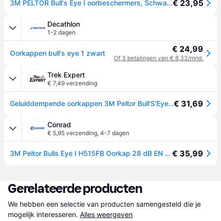
€ 23,95
3M PELTOR Bull's Eye I oorbeschermers, Schwarz
Decathlon
1-2 dagen
€ 24,99
Oorkappen bull's eye 1 zwart
Of 3 betalingen van € 8,33/mnd.
Trek Expert
€ 7,49 verzending
€ 31,69
Geluiddempende oorkappen 3M Peltor Bull'S'Eye I - Noir
Conrad
€ 5,95 verzending
,
4-7 dagen
€ 35,99
3M Peltor Bulls Eye I H515FB Oorkap 28 dB EN 352-1:2002 1 stuk(s)
Gerelateerde producten
We hebben een selectie van producten samengesteld die je 
mogelijk interesseren.
Alles weergeven