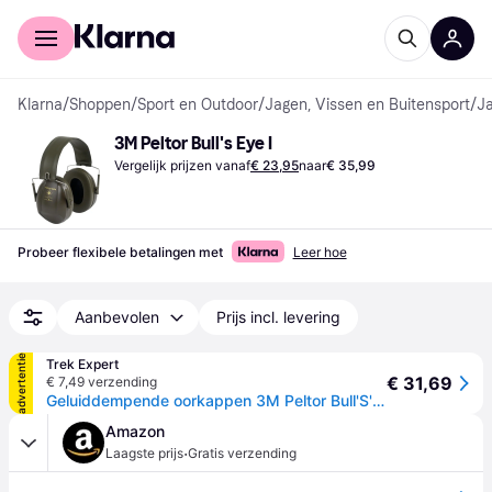
Voor shoppers
Voor bedrijven
Klarna
/
Shoppen
/
Sport en Outdoor
/
Jagen, Vissen en Buitensport
/
J
3M Peltor Bull's Eye I
Vergelijk prijzen vanaf
€ 23,95
naar
€ 35,99
Probeer flexibele betalingen met
Leer hoe
Aanbevolen
Prijs incl. levering
advertentie
Trek Expert
€ 31,69
€ 7,49 verzending
Geluiddempende oorkappen 3M Peltor Bull'S'Eye I - Noir
Amazon
·
Laagste prijs
Gratis verzending