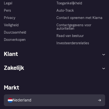
Legal
Toegankelijkheid
Pers
Auto-Track
Privacy
Contact opnemen met Klarna
Veiligheid
Contactgegevens voor
autoriteiten
Duurzaamheid
Raad van bestuur
Doorverkopen
Investeerdersrelaties
Klant
Hulp
Klachten
Zakelijk
Login
Onze belofte
Webwinkelsupport
Developers
De Klarna app
Privacyinstellingen
Zakelijke login
Operationele status
Markt
Winkeloverzicht
Je herroepingsrecht
Verkoop met Klarna
Platformen en partners
Kopersbescherming voor
consumenten
Nederland